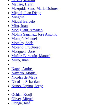
Matisse, Henri
Mezquida Sans, Maria Dolores
Miguel, Juan Diego
Mingote
Miquel Barceló
Miró, Joan
Modigliani, Amadeo
Molina Sánchez, José Antonio
Mompó, Manuel
Morales, Sofía
Moreno, Fructuoso
Mosquera, José
Muñoz Barberán, Manuel
Muro, Juan
Nagel, Andrés
Navarro, Miquel
Nicolás de Maya
Nicolau, Sebastián
Nuñez Espino, Jorge
Ochiai, Kouji
Oliver, Miguel
Ortega, José