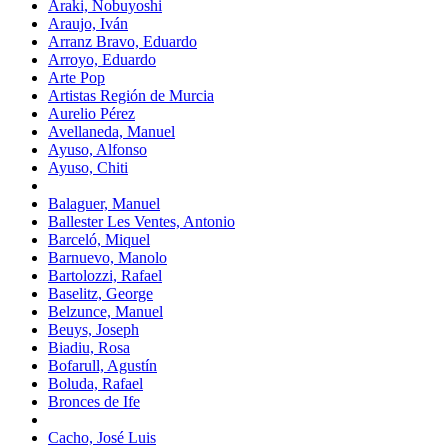
Araki, Nobuyoshi
Araujo, Iván
Arranz Bravo, Eduardo
Arroyo, Eduardo
Arte Pop
Artistas Región de Murcia
Aurelio Pérez
Avellaneda, Manuel
Ayuso, Alfonso
Ayuso, Chiti
Balaguer, Manuel
Ballester Les Ventes, Antonio
Barceló, Miquel
Barnuevo, Manolo
Bartolozzi, Rafael
Baselitz, George
Belzunce, Manuel
Beuys, Joseph
Biadiu, Rosa
Bofarull, Agustín
Boluda, Rafael
Bronces de Ife
Cacho, José Luis