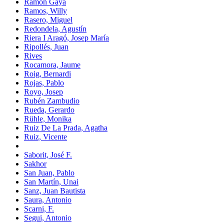
Ramón Gaya
Ramos, Willy
Rasero, Miguel
Redondela, Agustín
Riera I Aragó, Josep María
Ripollés, Juan
Rives
Rocamora, Jaume
Roig, Bernardi
Rojas, Pablo
Royo, Josep
Rubén Zambudio
Rueda, Gerardo
Rühle, Monika
Ruiz De La Prada, Agatha
Ruiz, Vicente
Saborit, José F.
Sakhor
San Juan, Pablo
San Martín, Unai
Sanz, Juan Bautista
Saura, Antonio
Scarni, F.
Segui, Antonio