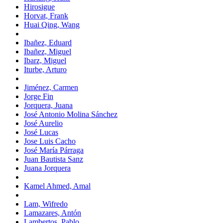
Hirosigue
Horvat, Frank
Huai Qing, Wang
Ibañez, Eduard
Ibañez, Miguel
Ibarz, Miguel
Iturbe, Arturo
Jiménez, Carmen
Jorge Fin
Jorquera, Juana
José Antonio Molina Sánchez
José Aurelio
José Lucas
Jose Luis Cacho
José María Párraga
Juan Bautista Sanz
Juana Jorquera
Kamel Ahmed, Amal
Lam, Wifredo
Lamazares, Antón
Lambertos, Pablo