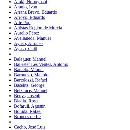
Araki, Nobuyoshi
Araujo, Iván
Arranz Bravo, Eduardo
Arroyo, Eduardo
Arte Pop
Artistas Región de Murcia
Aurelio Pérez
Avellaneda, Manuel
Ayuso, Alfonso
Ayuso, Chiti
Balaguer, Manuel
Ballester Les Ventes, Antonio
Barceló, Miquel
Barnuevo, Manolo
Bartolozzi, Rafael
Baselitz, George
Belzunce, Manuel
Beuys, Joseph
Biadiu, Rosa
Bofarull, Agustín
Boluda, Rafael
Bronces de Ife
Cacho, José Luis