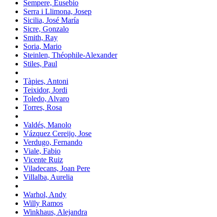
Sempere, Eusebio
Serra i Llimona, Josep
Sicilia, José María
Sicre, Gonzalo
Smith, Ray
Soria, Mario
Steinlen, Théophile-Alexander
Stiles, Paul
Tàpies, Antoni
Teixidor, Jordi
Toledo, Alvaro
Torres, Rosa
Valdés, Manolo
Vázquez Cereijo, Jose
Verdugo, Fernando
Viale, Fabio
Vicente Ruiz
Viladecans, Joan Pere
Villalba, Aurelia
Warhol, Andy
Willy Ramos
Winkhaus, Alejandra