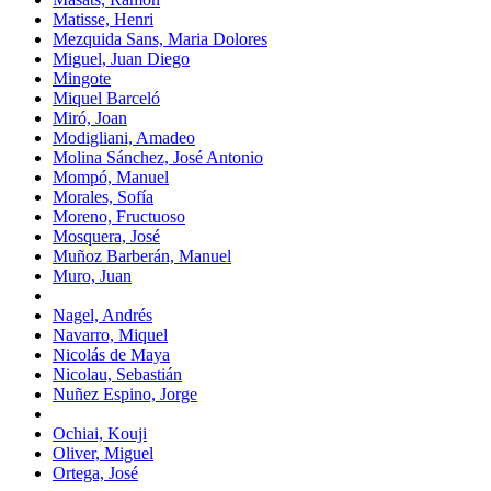
Matisse, Henri
Mezquida Sans, Maria Dolores
Miguel, Juan Diego
Mingote
Miquel Barceló
Miró, Joan
Modigliani, Amadeo
Molina Sánchez, José Antonio
Mompó, Manuel
Morales, Sofía
Moreno, Fructuoso
Mosquera, José
Muñoz Barberán, Manuel
Muro, Juan
Nagel, Andrés
Navarro, Miquel
Nicolás de Maya
Nicolau, Sebastián
Nuñez Espino, Jorge
Ochiai, Kouji
Oliver, Miguel
Ortega, José