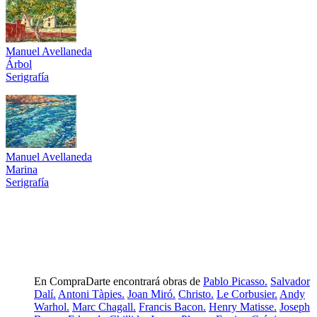
Manuel Avellaneda
Árbol
Serigrafía
Manuel Avellaneda
Marina
Serigrafía
En CompraDarte encontrará obras de
Pablo Picasso.
Salvador
Dalí.
Antoni Tàpies.
Joan Miró.
Christo.
Le Corbusier.
Andy
Warhol.
Marc Chagall.
Francis Bacon.
Henry Matisse.
Joseph