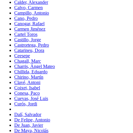
Calder, Alexander
Calvo, Carmen
Campillo, Antonio
Cano, Pedro
Canogar, Rafael
Carmen Jiménez
Cartel Toros
Castillo, Jorge
Castrortega, Pedro
Catarineu, Dora
Ceesepe
Chagall, Marc
Charris, Ángel Mateo
Chillida, Eduardo
Chirino, Martín
Clavé, Antoni
Coixet, Isabel
Conesa, Paco
Cuevas, José Luis
Curós, Jordi
Dalí, Salvador
De Felipe, Antonio
De Juan, Javier
De Maya, Nicolás