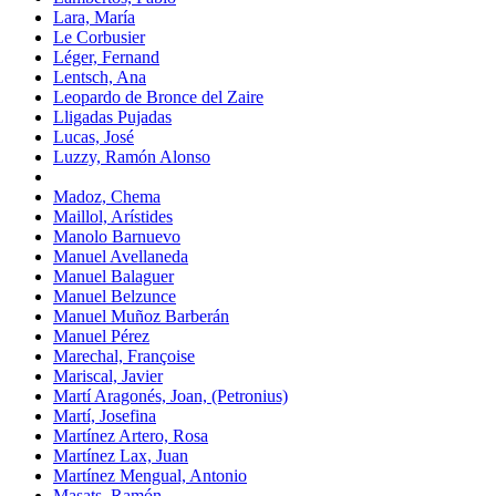
Lara, María
Le Corbusier
Léger, Fernand
Lentsch, Ana
Leopardo de Bronce del Zaire
Lligadas Pujadas
Lucas, José
Luzzy, Ramón Alonso
Madoz, Chema
Maillol, Arístides
Manolo Barnuevo
Manuel Avellaneda
Manuel Balaguer
Manuel Belzunce
Manuel Muñoz Barberán
Manuel Pérez
Marechal, Françoise
Mariscal, Javier
Martí Aragonés, Joan, (Petronius)
Martí, Josefina
Martínez Artero, Rosa
Martínez Lax, Juan
Martínez Mengual, Antonio
Masats, Ramón