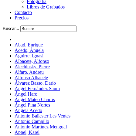
Fotografía
Libros de Grabados
Contacto
Precios
Buscar...
Abad, Enrique
Acedo, Ángela
Aguirre, Ignasi
Albacete, Alfonso
Alechinsky, Pierre
Alfaro, Andreu
Alfonso Albacete
Álvarez Basso, Darío
Ángel Fernández Saura
Ángel Haro
Ángel Mateo Charris
Ángel Pina Nortes
Ángela Acedo
Antonio Ballester Les Ventes
Antonio Campillo
Antonio Martínez Mengual
Appel, Karel