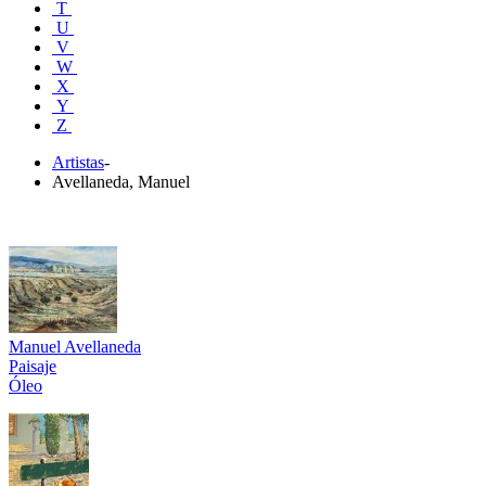
T
U
V
W
X
Y
Z
Artistas
-
Avellaneda, Manuel
Manuel Avellaneda
Paisaje
Óleo