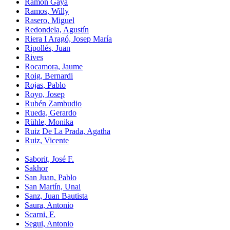
Ramón Gaya
Ramos, Willy
Rasero, Miguel
Redondela, Agustín
Riera I Aragó, Josep María
Ripollés, Juan
Rives
Rocamora, Jaume
Roig, Bernardi
Rojas, Pablo
Royo, Josep
Rubén Zambudio
Rueda, Gerardo
Rühle, Monika
Ruiz De La Prada, Agatha
Ruiz, Vicente
Saborit, José F.
Sakhor
San Juan, Pablo
San Martín, Unai
Sanz, Juan Bautista
Saura, Antonio
Scarni, F.
Segui, Antonio