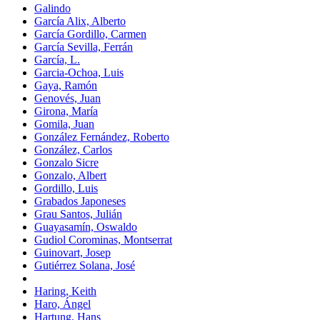
Galindo
García Alix, Alberto
García Gordillo, Carmen
García Sevilla, Ferrán
García, L.
Garcia-Ochoa, Luis
Gaya, Ramón
Genovés, Juan
Girona, María
Gomila, Juan
González Fernández, Roberto
González, Carlos
Gonzalo Sicre
Gonzalo, Albert
Gordillo, Luis
Grabados Japoneses
Grau Santos, Julián
Guayasamín, Oswaldo
Gudiol Corominas, Montserrat
Guinovart, Josep
Gutiérrez Solana, José
Haring, Keith
Haro, Ángel
Hartung, Hans