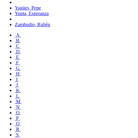
Yagües, Pepe
Yunta, Esperanza
Zambudio, Rubén
A
B
C
D
E
F
G
H
I
J
K
L
M
N
O
P
Q
R
S