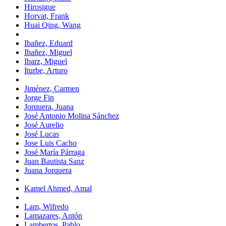
Hirosigue
Horvat, Frank
Huai Qing, Wang
Ibañez, Eduard
Ibañez, Miguel
Ibarz, Miguel
Iturbe, Arturo
Jiménez, Carmen
Jorge Fin
Jorquera, Juana
José Antonio Molina Sánchez
José Aurelio
José Lucas
Jose Luis Cacho
José María Párraga
Juan Bautista Sanz
Juana Jorquera
Kamel Ahmed, Amal
Lam, Wifredo
Lamazares, Antón
Lambertos, Pablo