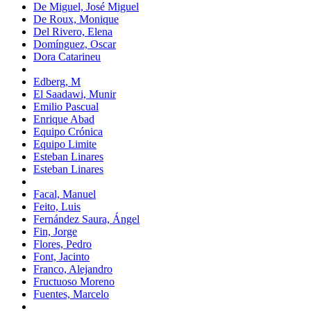
De Miguel, José Miguel
De Roux, Monique
Del Rivero, Elena
Domínguez, Oscar
Dora Catarineu
Edberg, M
El Saadawi, Munir
Emilio Pascual
Enrique Abad
Equipo Crónica
Equipo Limite
Esteban Linares
Esteban Linares
Facal, Manuel
Feito, Luis
Fernández Saura, Ángel
Fin, Jorge
Flores, Pedro
Font, Jacinto
Franco, Alejandro
Fructuoso Moreno
Fuentes, Marcelo