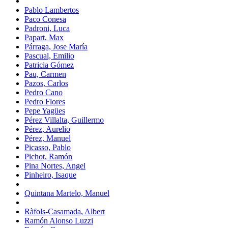
Pablo Lambertos
Paco Conesa
Padroni, Luca
Papart, Max
Párraga, Jose María
Pascual, Emilio
Patricia Gómez
Pau, Carmen
Pazos, Carlos
Pedro Cano
Pedro Flores
Pepe Yagües
Pérez Villalta, Guillermo
Pérez, Aurelio
Pérez, Manuel
Picasso, Pablo
Pichot, Ramón
Pina Nortes, Angel
Pinheiro, Isaque
Quintana Martelo, Manuel
Ràfols-Casamada, Albert
Ramón Alonso Luzzi