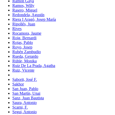
Ramón Gaya
Ramos, Willy
Rasero, Miguel
Redondela, Agustín
Riera I Aragó, Josep María
Ripollés, Juan
Rives
Rocamora, Jaume
Roig, Bernardi
Rojas, Pablo
Royo, Josep
Rubén Zambudio
Rueda, Gerardo
Rühle, Monika
Ruiz De La Prada, Agatha
Ruiz, Vicente
Saborit, José F.
Sakhor
San Juan, Pablo
San Martín, Unai
Sanz, Juan Bautista
Saura, Antonio
Scarni, F.
Segui, Antonio