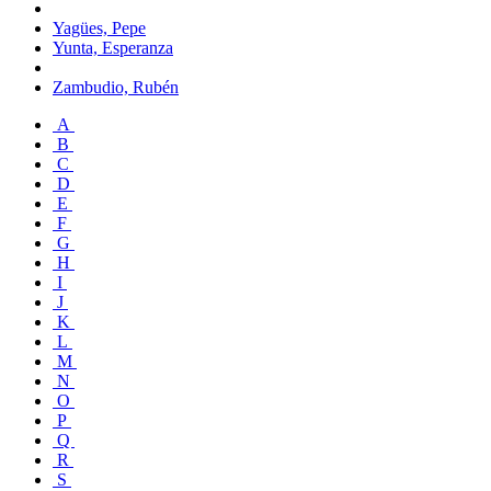
Yagües, Pepe
Yunta, Esperanza
Zambudio, Rubén
A
B
C
D
E
F
G
H
I
J
K
L
M
N
O
P
Q
R
S