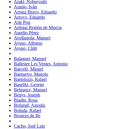
Araki, Nobuyoshi
Araujo, Iván
Arranz Bravo, Eduardo
Arroyo, Eduardo
Arte Pop
Artistas Región de Murcia
Aurelio Pérez
Avellaneda, Manuel
Ayuso, Alfonso
Ayuso, Chiti
Balaguer, Manuel
Ballester Les Ventes, Antonio
Barceló, Miquel
Barnuevo, Manolo
Bartolozzi, Rafael
Baselitz, George
Belzunce, Manuel
Beuys, Joseph
Biadiu, Rosa
Bofarull, Agustín
Boluda, Rafael
Bronces de Ife
Cacho, José Luis