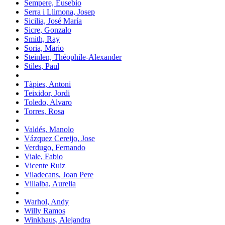
Sempere, Eusebio
Serra i Llimona, Josep
Sicilia, José María
Sicre, Gonzalo
Smith, Ray
Soria, Mario
Steinlen, Théophile-Alexander
Stiles, Paul
Tàpies, Antoni
Teixidor, Jordi
Toledo, Alvaro
Torres, Rosa
Valdés, Manolo
Vázquez Cereijo, Jose
Verdugo, Fernando
Viale, Fabio
Vicente Ruiz
Viladecans, Joan Pere
Villalba, Aurelia
Warhol, Andy
Willy Ramos
Winkhaus, Alejandra