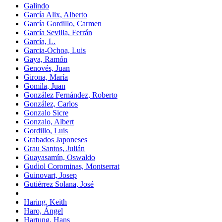
Galindo
García Alix, Alberto
García Gordillo, Carmen
García Sevilla, Ferrán
García, L.
Garcia-Ochoa, Luis
Gaya, Ramón
Genovés, Juan
Girona, María
Gomila, Juan
González Fernández, Roberto
González, Carlos
Gonzalo Sicre
Gonzalo, Albert
Gordillo, Luis
Grabados Japoneses
Grau Santos, Julián
Guayasamín, Oswaldo
Gudiol Corominas, Montserrat
Guinovart, Josep
Gutiérrez Solana, José
Haring, Keith
Haro, Ángel
Hartung, Hans