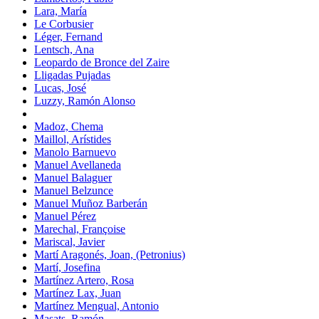
Lara, María
Le Corbusier
Léger, Fernand
Lentsch, Ana
Leopardo de Bronce del Zaire
Lligadas Pujadas
Lucas, José
Luzzy, Ramón Alonso
Madoz, Chema
Maillol, Arístides
Manolo Barnuevo
Manuel Avellaneda
Manuel Balaguer
Manuel Belzunce
Manuel Muñoz Barberán
Manuel Pérez
Marechal, Françoise
Mariscal, Javier
Martí Aragonés, Joan, (Petronius)
Martí, Josefina
Martínez Artero, Rosa
Martínez Lax, Juan
Martínez Mengual, Antonio
Masats, Ramón