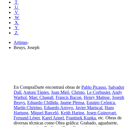
T
U
V
W
X
Y
Z
Artistas
-
Beuys, Joseph
En CompraDarte encontrará obras de
Pablo Picasso.
Salvador
Dalí.
Antoni Tàpies.
Joan Miró.
Christo.
Le Corbusier.
Andy
Warhol.
Marc Chagall.
Francis Bacon.
Henry Matisse.
Joseph
Beuys.
Eduardo Chillida.
Jaume Plensa.
Equipo Crónica.
Martín Chririno.
Eduardo Arroyo.
Javier Mariscal.
Hans
Hartung.
Miquel Barceló.
Keith Haring.
Josep Guinovart.
Fernand Léger.
Karel Appel.
Frantisek Kupka.
etc. Obras de
diversas técnicas como Obra gráfica: Grabado, aguafuerte,