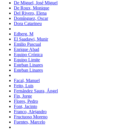
De Miguel, José Miguel
De Roux, Monique
Del Rivero, Elena
Domínguez, Oscar
Dora Catarineu
Edberg, M
El Saadawi, Munir
Emilio Pascual
Enrique Abad
Equipo Crónica
Equipo Limite
Esteban Linares
Esteban Linares
Facal, Manuel
Feito, Luis
Fernández Saura, Ángel
Fin, Jorge
Flores, Pedro
Font, Jacinto
Franco, Alejandro
Fructuoso Moreno
Fuentes, Marcelo