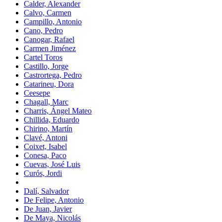
Calder, Alexander
Calvo, Carmen
Campillo, Antonio
Cano, Pedro
Canogar, Rafael
Carmen Jiménez
Cartel Toros
Castillo, Jorge
Castrortega, Pedro
Catarineu, Dora
Ceesepe
Chagall, Marc
Charris, Ángel Mateo
Chillida, Eduardo
Chirino, Martín
Clavé, Antoni
Coixet, Isabel
Conesa, Paco
Cuevas, José Luis
Curós, Jordi
Dalí, Salvador
De Felipe, Antonio
De Juan, Javier
De Maya, Nicolás