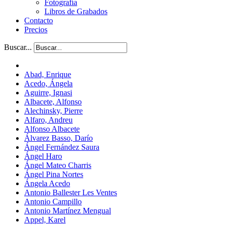
Fotografía
Libros de Grabados
Contacto
Precios
Buscar...
Abad, Enrique
Acedo, Ángela
Aguirre, Ignasi
Albacete, Alfonso
Alechinsky, Pierre
Alfaro, Andreu
Alfonso Albacete
Álvarez Basso, Darío
Ángel Fernández Saura
Ángel Haro
Ángel Mateo Charris
Ángel Pina Nortes
Ángela Acedo
Antonio Ballester Les Ventes
Antonio Campillo
Antonio Martínez Mengual
Appel, Karel