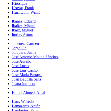
Hirosigue
Horvat, Frank
Huai Qing, Wang
Ibañez, Eduard
Ibañez, Miguel
Ibarz, Miguel
Iturbe, Arturo
Jiménez, Carmen
Jorge Fin
Jorquera, Juana
José Antonio Molina Sánchez
José Aurelio
José Lucas
Jose Luis Cacho
José María Párraga
Juan Bautista Sanz
Juana Jorquera
Kamel Ahmed, Amal
Lam, Wifredo
Lamazares, Antón
Lambertos, Pablo