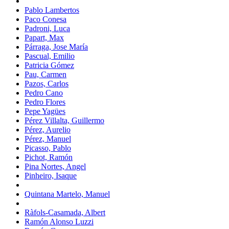
Pablo Lambertos
Paco Conesa
Padroni, Luca
Papart, Max
Párraga, Jose María
Pascual, Emilio
Patricia Gómez
Pau, Carmen
Pazos, Carlos
Pedro Cano
Pedro Flores
Pepe Yagües
Pérez Villalta, Guillermo
Pérez, Aurelio
Pérez, Manuel
Picasso, Pablo
Pichot, Ramón
Pina Nortes, Angel
Pinheiro, Isaque
Quintana Martelo, Manuel
Ràfols-Casamada, Albert
Ramón Alonso Luzzi