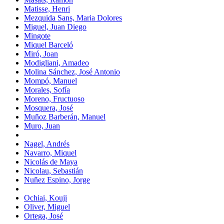
Matisse, Henri
Mezquida Sans, Maria Dolores
Miguel, Juan Diego
Mingote
Miquel Barceló
Miró, Joan
Modigliani, Amadeo
Molina Sánchez, José Antonio
Mompó, Manuel
Morales, Sofía
Moreno, Fructuoso
Mosquera, José
Muñoz Barberán, Manuel
Muro, Juan
Nagel, Andrés
Navarro, Miquel
Nicolás de Maya
Nicolau, Sebastián
Nuñez Espino, Jorge
Ochiai, Kouji
Oliver, Miguel
Ortega, José