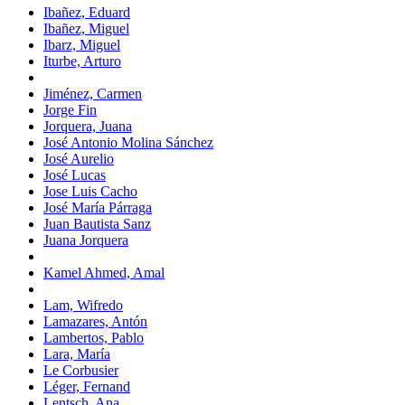
Ibañez, Eduard
Ibañez, Miguel
Ibarz, Miguel
Iturbe, Arturo
Jiménez, Carmen
Jorge Fin
Jorquera, Juana
José Antonio Molina Sánchez
José Aurelio
José Lucas
Jose Luis Cacho
José María Párraga
Juan Bautista Sanz
Juana Jorquera
Kamel Ahmed, Amal
Lam, Wifredo
Lamazares, Antón
Lambertos, Pablo
Lara, María
Le Corbusier
Léger, Fernand
Lentsch, Ana