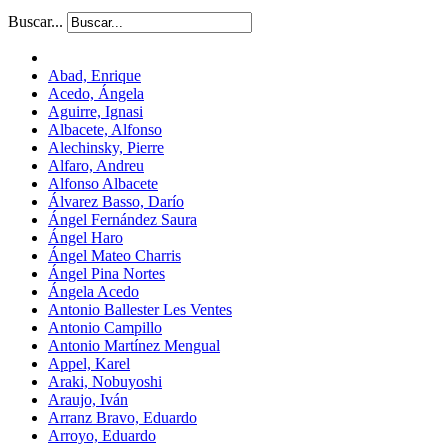
Buscar...
Abad, Enrique
Acedo, Ángela
Aguirre, Ignasi
Albacete, Alfonso
Alechinsky, Pierre
Alfaro, Andreu
Alfonso Albacete
Álvarez Basso, Darío
Ángel Fernández Saura
Ángel Haro
Ángel Mateo Charris
Ángel Pina Nortes
Ángela Acedo
Antonio Ballester Les Ventes
Antonio Campillo
Antonio Martínez Mengual
Appel, Karel
Araki, Nobuyoshi
Araujo, Iván
Arranz Bravo, Eduardo
Arroyo, Eduardo