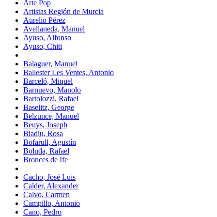
Arte Pop
Artistas Región de Murcia
Aurelio Pérez
Avellaneda, Manuel
Ayuso, Alfonso
Ayuso, Chiti
Balaguer, Manuel
Ballester Les Ventes, Antonio
Barceló, Miquel
Barnuevo, Manolo
Bartolozzi, Rafael
Baselitz, George
Belzunce, Manuel
Beuys, Joseph
Biadiu, Rosa
Bofarull, Agustín
Boluda, Rafael
Bronces de Ife
Cacho, José Luis
Calder, Alexander
Calvo, Carmen
Campillo, Antonio
Cano, Pedro