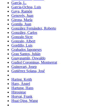
García, L.
Garcia-Ochoa, Luis
Gaya, Ramón
Genovés, Juan
Girona, María
Gomila, Juan
González Fernández, Roberto
González, Carlos
Gonzalo Sicre
Gonzalo, Albert
Gordillo, Luis
Grabados Japoneses
Grau Santos, Julián
Guayasamín, Oswaldo
Gudiol Corominas, Montserrat
Guinovart, Josep
Gutiérrez Solana, José
Haring, Keith
Haro, Ángel
Hartung, Hans
Hirosigue
Horvat, Frank
Huai Qing, Wang