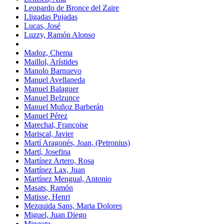
Leopardo de Bronce del Zaire
Lligadas Pujadas
Lucas, José
Luzzy, Ramón Alonso
Madoz, Chema
Maillol, Arístides
Manolo Barnuevo
Manuel Avellaneda
Manuel Balaguer
Manuel Belzunce
Manuel Muñoz Barberán
Manuel Pérez
Marechal, Françoise
Mariscal, Javier
Martí Aragonés, Joan, (Petronius)
Martí, Josefina
Martínez Artero, Rosa
Martínez Lax, Juan
Martínez Mengual, Antonio
Masats, Ramón
Matisse, Henri
Mezquida Sans, Maria Dolores
Miguel, Juan Diego
Mingote