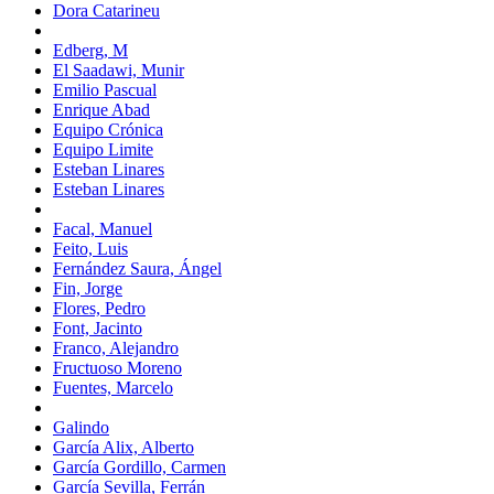
Dora Catarineu
Edberg, M
El Saadawi, Munir
Emilio Pascual
Enrique Abad
Equipo Crónica
Equipo Limite
Esteban Linares
Esteban Linares
Facal, Manuel
Feito, Luis
Fernández Saura, Ángel
Fin, Jorge
Flores, Pedro
Font, Jacinto
Franco, Alejandro
Fructuoso Moreno
Fuentes, Marcelo
Galindo
García Alix, Alberto
García Gordillo, Carmen
García Sevilla, Ferrán