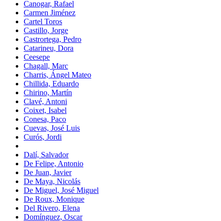
Canogar, Rafael
Carmen Jiménez
Cartel Toros
Castillo, Jorge
Castrortega, Pedro
Catarineu, Dora
Ceesepe
Chagall, Marc
Charris, Ángel Mateo
Chillida, Eduardo
Chirino, Martín
Clavé, Antoni
Coixet, Isabel
Conesa, Paco
Cuevas, José Luis
Curós, Jordi
Dalí, Salvador
De Felipe, Antonio
De Juan, Javier
De Maya, Nicolás
De Miguel, José Miguel
De Roux, Monique
Del Rivero, Elena
Domínguez, Oscar