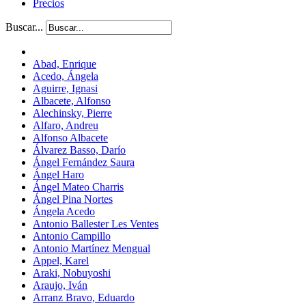
Precios
Buscar...
Abad, Enrique
Acedo, Ángela
Aguirre, Ignasi
Albacete, Alfonso
Alechinsky, Pierre
Alfaro, Andreu
Alfonso Albacete
Álvarez Basso, Darío
Ángel Fernández Saura
Ángel Haro
Ángel Mateo Charris
Ángel Pina Nortes
Ángela Acedo
Antonio Ballester Les Ventes
Antonio Campillo
Antonio Martínez Mengual
Appel, Karel
Araki, Nobuyoshi
Araujo, Iván
Arranz Bravo, Eduardo