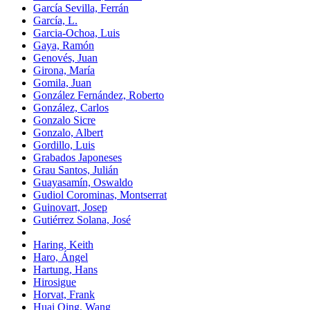
García Sevilla, Ferrán
García, L.
Garcia-Ochoa, Luis
Gaya, Ramón
Genovés, Juan
Girona, María
Gomila, Juan
González Fernández, Roberto
González, Carlos
Gonzalo Sicre
Gonzalo, Albert
Gordillo, Luis
Grabados Japoneses
Grau Santos, Julián
Guayasamín, Oswaldo
Gudiol Corominas, Montserrat
Guinovart, Josep
Gutiérrez Solana, José
Haring, Keith
Haro, Ángel
Hartung, Hans
Hirosigue
Horvat, Frank
Huai Qing, Wang