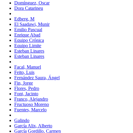
Domínguez, Oscar
Dora Catarineu
Edberg, M
El Saadawi, Munir
Emilio Pascual
Enrique Abad
Equipo Crónica
Equipo Limite
Esteban Linares
Esteban Linares
Facal, Manuel
Feito, Luis
Fernández Saura, Ángel
Fin, Jorge
Flores, Pedro
Font, Jacinto
Franco, Alejandro
Fructuoso Moreno
Fuentes, Marcelo
Galindo
García Alix, Alberto
García Gordillo, Carmen