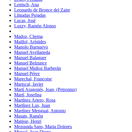
Lentsch, Ana
Leopardo de Bronce del Zaire
Lligadas Pujadas
Lucas, José
Luzzy, Ramón Alonso
Madoz, Chema
Maillol, Arístides
Manolo Barnuevo
Manuel Avellaneda
Manuel Balaguer
Manuel Belzunce
Manuel Muñoz Barberán
Manuel Pérez
Marechal, Françoise
Mariscal, Javier
Martí Aragonés, Joan, (Petronius)
Martí, Josefina
Martínez Artero, Rosa
Martínez Lax, Juan
Martínez Mengual, Antonio
Masats, Ramón
Matisse, Henri
Mezquida Sans, Maria Dolores
Miguel, Juan Diego