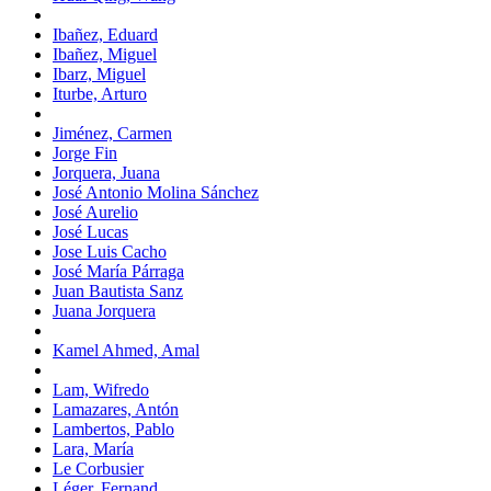
Ibañez, Eduard
Ibañez, Miguel
Ibarz, Miguel
Iturbe, Arturo
Jiménez, Carmen
Jorge Fin
Jorquera, Juana
José Antonio Molina Sánchez
José Aurelio
José Lucas
Jose Luis Cacho
José María Párraga
Juan Bautista Sanz
Juana Jorquera
Kamel Ahmed, Amal
Lam, Wifredo
Lamazares, Antón
Lambertos, Pablo
Lara, María
Le Corbusier
Léger, Fernand