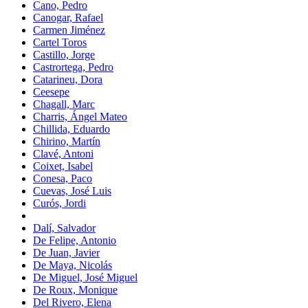
Cano, Pedro
Canogar, Rafael
Carmen Jiménez
Cartel Toros
Castillo, Jorge
Castrortega, Pedro
Catarineu, Dora
Ceesepe
Chagall, Marc
Charris, Ángel Mateo
Chillida, Eduardo
Chirino, Martín
Clavé, Antoni
Coixet, Isabel
Conesa, Paco
Cuevas, José Luis
Curós, Jordi
Dalí, Salvador
De Felipe, Antonio
De Juan, Javier
De Maya, Nicolás
De Miguel, José Miguel
De Roux, Monique
Del Rivero, Elena