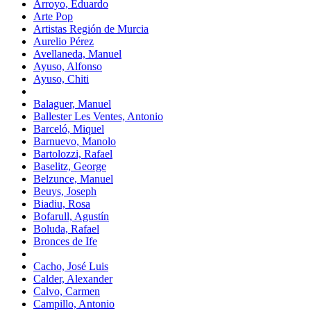
Arroyo, Eduardo
Arte Pop
Artistas Región de Murcia
Aurelio Pérez
Avellaneda, Manuel
Ayuso, Alfonso
Ayuso, Chiti
Balaguer, Manuel
Ballester Les Ventes, Antonio
Barceló, Miquel
Barnuevo, Manolo
Bartolozzi, Rafael
Baselitz, George
Belzunce, Manuel
Beuys, Joseph
Biadiu, Rosa
Bofarull, Agustín
Boluda, Rafael
Bronces de Ife
Cacho, José Luis
Calder, Alexander
Calvo, Carmen
Campillo, Antonio