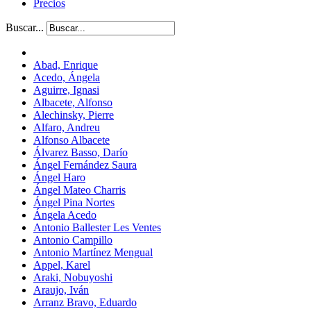
Precios
Buscar...
Abad, Enrique
Acedo, Ángela
Aguirre, Ignasi
Albacete, Alfonso
Alechinsky, Pierre
Alfaro, Andreu
Alfonso Albacete
Álvarez Basso, Darío
Ángel Fernández Saura
Ángel Haro
Ángel Mateo Charris
Ángel Pina Nortes
Ángela Acedo
Antonio Ballester Les Ventes
Antonio Campillo
Antonio Martínez Mengual
Appel, Karel
Araki, Nobuyoshi
Araujo, Iván
Arranz Bravo, Eduardo