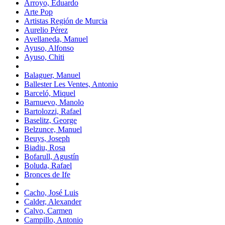
Arroyo, Eduardo
Arte Pop
Artistas Región de Murcia
Aurelio Pérez
Avellaneda, Manuel
Ayuso, Alfonso
Ayuso, Chiti
Balaguer, Manuel
Ballester Les Ventes, Antonio
Barceló, Miquel
Barnuevo, Manolo
Bartolozzi, Rafael
Baselitz, George
Belzunce, Manuel
Beuys, Joseph
Biadiu, Rosa
Bofarull, Agustín
Boluda, Rafael
Bronces de Ife
Cacho, José Luis
Calder, Alexander
Calvo, Carmen
Campillo, Antonio