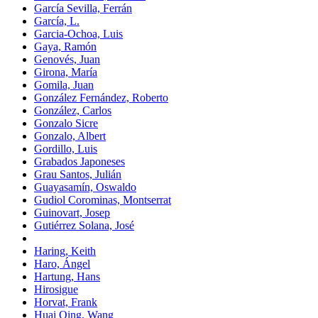
García Sevilla, Ferrán
García, L.
Garcia-Ochoa, Luis
Gaya, Ramón
Genovés, Juan
Girona, María
Gomila, Juan
González Fernández, Roberto
González, Carlos
Gonzalo Sicre
Gonzalo, Albert
Gordillo, Luis
Grabados Japoneses
Grau Santos, Julián
Guayasamín, Oswaldo
Gudiol Corominas, Montserrat
Guinovart, Josep
Gutiérrez Solana, José
Haring, Keith
Haro, Ángel
Hartung, Hans
Hirosigue
Horvat, Frank
Huai Qing, Wang