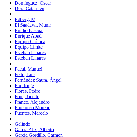
Domínguez, Oscar
Dora Catarineu
Edberg, M
El Saadawi, Munir
Emilio Pascual
Enrique Abad
Equipo Crónica
Equipo Limite
Esteban Linares
Esteban Linares
Facal, Manuel
Feito, Luis
Fernández Saura, Ángel
Fin, Jorge
Flores, Pedro
Font, Jacinto
Franco, Alejandro
Fructuoso Moreno
Fuentes, Marcelo
Galindo
García Alix, Alberto
García Gordillo, Carmen