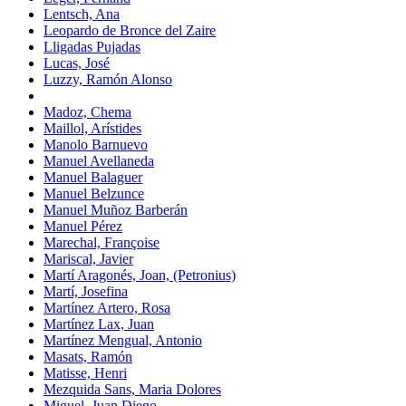
Lentsch, Ana
Leopardo de Bronce del Zaire
Lligadas Pujadas
Lucas, José
Luzzy, Ramón Alonso
Madoz, Chema
Maillol, Arístides
Manolo Barnuevo
Manuel Avellaneda
Manuel Balaguer
Manuel Belzunce
Manuel Muñoz Barberán
Manuel Pérez
Marechal, Françoise
Mariscal, Javier
Martí Aragonés, Joan, (Petronius)
Martí, Josefina
Martínez Artero, Rosa
Martínez Lax, Juan
Martínez Mengual, Antonio
Masats, Ramón
Matisse, Henri
Mezquida Sans, Maria Dolores
Miguel, Juan Diego