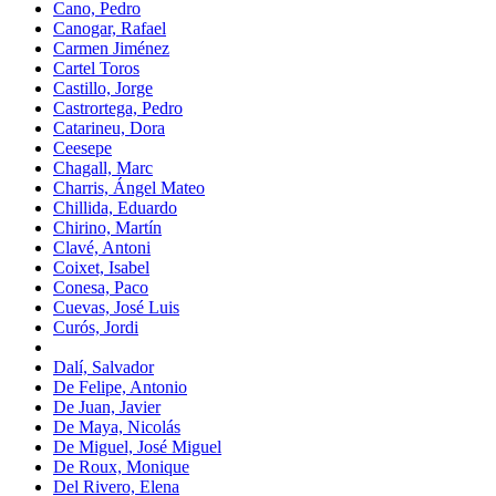
Cano, Pedro
Canogar, Rafael
Carmen Jiménez
Cartel Toros
Castillo, Jorge
Castrortega, Pedro
Catarineu, Dora
Ceesepe
Chagall, Marc
Charris, Ángel Mateo
Chillida, Eduardo
Chirino, Martín
Clavé, Antoni
Coixet, Isabel
Conesa, Paco
Cuevas, José Luis
Curós, Jordi
Dalí, Salvador
De Felipe, Antonio
De Juan, Javier
De Maya, Nicolás
De Miguel, José Miguel
De Roux, Monique
Del Rivero, Elena