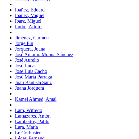
Ibañez, Eduard
Ibañez, Miguel
Ibarz, Miguel
Iturbe, Arturo
Jiménez, Carmen
Jorge Fin
Jorquera, Juana
José Antonio Molina Sánchez
José Aurelio
José Lucas
Jose Luis Cacho
José María Párraga
Juan Bautista Sanz
Juana Jorquera
Kamel Ahmed, Amal
Lam, Wifredo
Lamazares, Antón
Lambertos, Pablo
Lara, María
Le Corbusier
Léger, Fernand