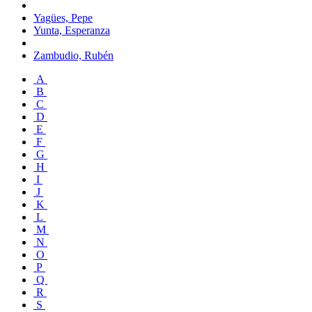
Yagües, Pepe
Yunta, Esperanza
Zambudio, Rubén
A
B
C
D
E
F
G
H
I
J
K
L
M
N
O
P
Q
R
S