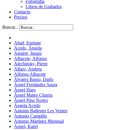
Fotografía
Libros de Grabados
Contacto
Precios
Buscar...
Abad, Enrique
Acedo, Ángela
Aguirre, Ignasi
Albacete, Alfonso
Alechinsky, Pierre
Alfaro, Andreu
Alfonso Albacete
Álvarez Basso, Darío
Ángel Fernández Saura
Ángel Haro
Ángel Mateo Charris
Ángel Pina Nortes
Ángela Acedo
Antonio Ballester Les Ventes
Antonio Campillo
Antonio Martínez Mengual
Appel, Karel