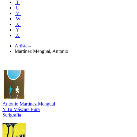
T
U
V
W
X
Y
Z
Artistas
-
Martínez Mengual, Antonio
Antonio Martínez Mengual
Y Tu Máscara Pura
Serigrafía