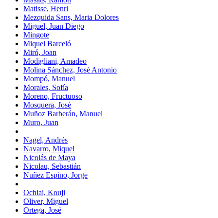
Matisse, Henri
Mezquida Sans, Maria Dolores
Miguel, Juan Diego
Mingote
Miquel Barceló
Miró, Joan
Modigliani, Amadeo
Molina Sánchez, José Antonio
Mompó, Manuel
Morales, Sofía
Moreno, Fructuoso
Mosquera, José
Muñoz Barberán, Manuel
Muro, Juan
Nagel, Andrés
Navarro, Miquel
Nicolás de Maya
Nicolau, Sebastián
Nuñez Espino, Jorge
Ochiai, Kouji
Oliver, Miguel
Ortega, José