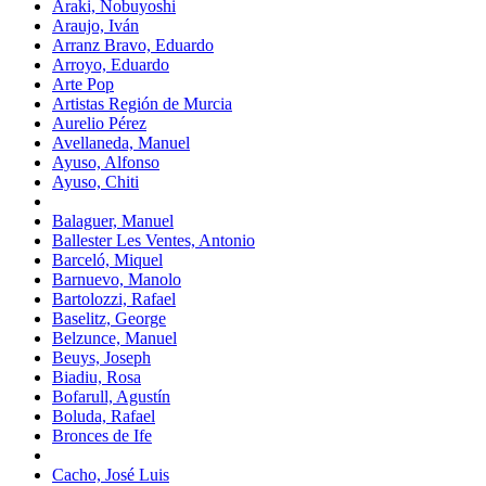
Araki, Nobuyoshi
Araujo, Iván
Arranz Bravo, Eduardo
Arroyo, Eduardo
Arte Pop
Artistas Región de Murcia
Aurelio Pérez
Avellaneda, Manuel
Ayuso, Alfonso
Ayuso, Chiti
Balaguer, Manuel
Ballester Les Ventes, Antonio
Barceló, Miquel
Barnuevo, Manolo
Bartolozzi, Rafael
Baselitz, George
Belzunce, Manuel
Beuys, Joseph
Biadiu, Rosa
Bofarull, Agustín
Boluda, Rafael
Bronces de Ife
Cacho, José Luis