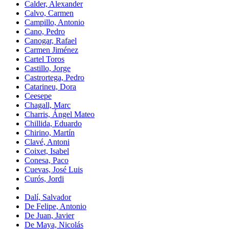
Calder, Alexander
Calvo, Carmen
Campillo, Antonio
Cano, Pedro
Canogar, Rafael
Carmen Jiménez
Cartel Toros
Castillo, Jorge
Castrortega, Pedro
Catarineu, Dora
Ceesepe
Chagall, Marc
Charris, Ángel Mateo
Chillida, Eduardo
Chirino, Martín
Clavé, Antoni
Coixet, Isabel
Conesa, Paco
Cuevas, José Luis
Curós, Jordi
Dalí, Salvador
De Felipe, Antonio
De Juan, Javier
De Maya, Nicolás