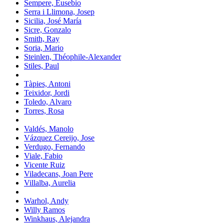
Sempere, Eusebio
Serra i Llimona, Josep
Sicilia, José María
Sicre, Gonzalo
Smith, Ray
Soria, Mario
Steinlen, Théophile-Alexander
Stiles, Paul
Tàpies, Antoni
Teixidor, Jordi
Toledo, Alvaro
Torres, Rosa
Valdés, Manolo
Vázquez Cereijo, Jose
Verdugo, Fernando
Viale, Fabio
Vicente Ruiz
Viladecans, Joan Pere
Villalba, Aurelia
Warhol, Andy
Willy Ramos
Winkhaus, Alejandra