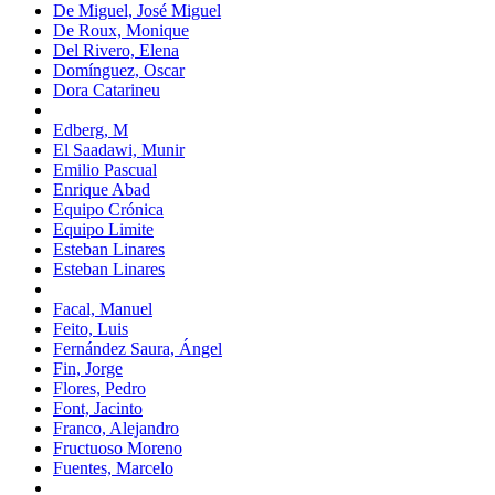
De Miguel, José Miguel
De Roux, Monique
Del Rivero, Elena
Domínguez, Oscar
Dora Catarineu
Edberg, M
El Saadawi, Munir
Emilio Pascual
Enrique Abad
Equipo Crónica
Equipo Limite
Esteban Linares
Esteban Linares
Facal, Manuel
Feito, Luis
Fernández Saura, Ángel
Fin, Jorge
Flores, Pedro
Font, Jacinto
Franco, Alejandro
Fructuoso Moreno
Fuentes, Marcelo