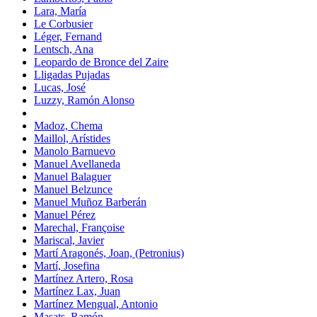
Lara, María
Le Corbusier
Léger, Fernand
Lentsch, Ana
Leopardo de Bronce del Zaire
Lligadas Pujadas
Lucas, José
Luzzy, Ramón Alonso
Madoz, Chema
Maillol, Arístides
Manolo Barnuevo
Manuel Avellaneda
Manuel Balaguer
Manuel Belzunce
Manuel Muñoz Barberán
Manuel Pérez
Marechal, Françoise
Mariscal, Javier
Martí Aragonés, Joan, (Petronius)
Martí, Josefina
Martínez Artero, Rosa
Martínez Lax, Juan
Martínez Mengual, Antonio
Masats, Ramón