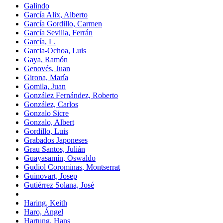
Galindo
García Alix, Alberto
García Gordillo, Carmen
García Sevilla, Ferrán
García, L.
Garcia-Ochoa, Luis
Gaya, Ramón
Genovés, Juan
Girona, María
Gomila, Juan
González Fernández, Roberto
González, Carlos
Gonzalo Sicre
Gonzalo, Albert
Gordillo, Luis
Grabados Japoneses
Grau Santos, Julián
Guayasamín, Oswaldo
Gudiol Corominas, Montserrat
Guinovart, Josep
Gutiérrez Solana, José
Haring, Keith
Haro, Ángel
Hartung, Hans