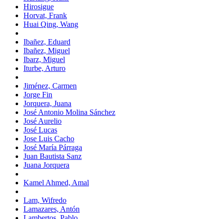
Hirosigue
Horvat, Frank
Huai Qing, Wang
Ibañez, Eduard
Ibañez, Miguel
Ibarz, Miguel
Iturbe, Arturo
Jiménez, Carmen
Jorge Fin
Jorquera, Juana
José Antonio Molina Sánchez
José Aurelio
José Lucas
Jose Luis Cacho
José María Párraga
Juan Bautista Sanz
Juana Jorquera
Kamel Ahmed, Amal
Lam, Wifredo
Lamazares, Antón
Lambertos, Pablo