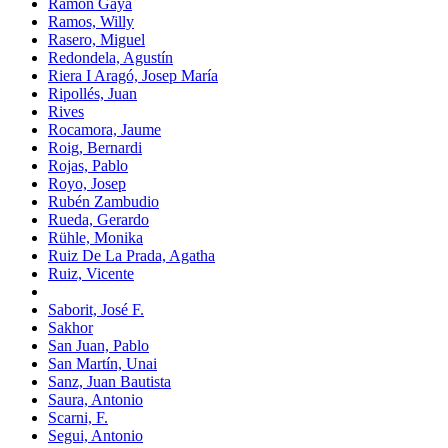
Ramón Gaya
Ramos, Willy
Rasero, Miguel
Redondela, Agustín
Riera I Aragó, Josep María
Ripollés, Juan
Rives
Rocamora, Jaume
Roig, Bernardi
Rojas, Pablo
Royo, Josep
Rubén Zambudio
Rueda, Gerardo
Rühle, Monika
Ruiz De La Prada, Agatha
Ruiz, Vicente
Saborit, José F.
Sakhor
San Juan, Pablo
San Martín, Unai
Sanz, Juan Bautista
Saura, Antonio
Scarni, F.
Segui, Antonio