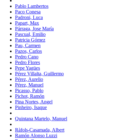
Pablo Lambertos
Paco Conesa
Padroni, Luca
Papart, Max
Párraga, Jose María
Pascual, Emilio
Patricia Gómez
Pau, Carmen
Pazos, Carlos
Pedro Cano
Pedro Flores
Pepe Yagües
Pérez Villalta, Guillermo
Pérez, Aurelio
Pérez, Manuel
Picasso, Pablo
Pichot, Ramón
Pina Nortes, Angel
Pinheiro, Isaque
Quintana Martelo, Manuel
Ràfols-Casamada, Albert
Ramón Alonso Luzzi