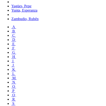
Yagües, Pepe
Yunta, Esperanza
Zambudio, Rubén
A
B
C
D
E
F
G
H
I
J
K
L
M
N
O
P
Q
R
S