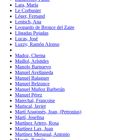
Lara, María
Le Corbusier
Léger, Fernand
Lentsch, Ana
Leopardo de Bronce del Zaire
Lligadas Pujadas
Lucas, José
Luzzy, Ramón Alonso
Madoz, Chema
Maillol, Arístides
Manolo Barnuevo
Manuel Avellaneda
Manuel Balaguer
Manuel Belzunce
Manuel Muñoz Barberán
Manuel Pérez
Marechal, Françoise
Mariscal, Javier
Martí Aragonés, Joan, (Petronius)
Martí, Josefina
Martínez Artero, Rosa
Martínez Lax, Juan
Martínez Mengual, Antonio
Masats, Ramón