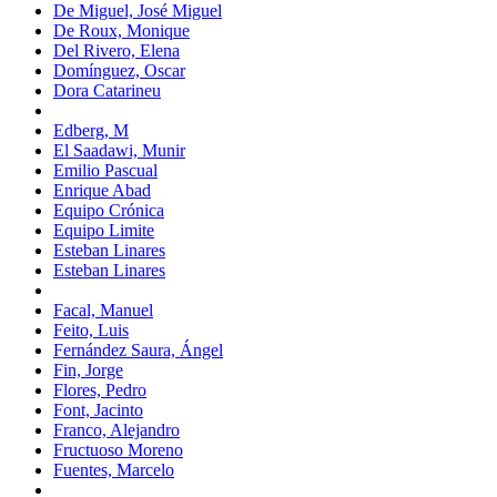
De Miguel, José Miguel
De Roux, Monique
Del Rivero, Elena
Domínguez, Oscar
Dora Catarineu
Edberg, M
El Saadawi, Munir
Emilio Pascual
Enrique Abad
Equipo Crónica
Equipo Limite
Esteban Linares
Esteban Linares
Facal, Manuel
Feito, Luis
Fernández Saura, Ángel
Fin, Jorge
Flores, Pedro
Font, Jacinto
Franco, Alejandro
Fructuoso Moreno
Fuentes, Marcelo