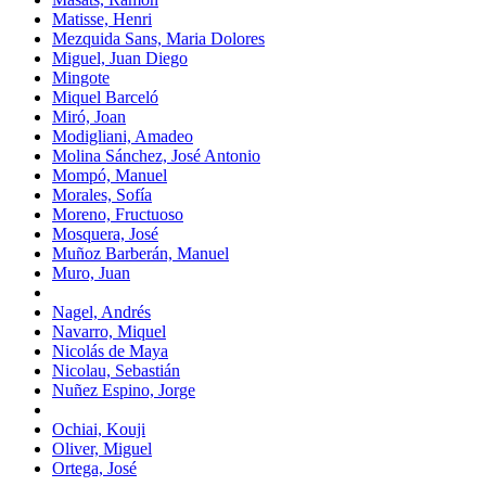
Matisse, Henri
Mezquida Sans, Maria Dolores
Miguel, Juan Diego
Mingote
Miquel Barceló
Miró, Joan
Modigliani, Amadeo
Molina Sánchez, José Antonio
Mompó, Manuel
Morales, Sofía
Moreno, Fructuoso
Mosquera, José
Muñoz Barberán, Manuel
Muro, Juan
Nagel, Andrés
Navarro, Miquel
Nicolás de Maya
Nicolau, Sebastián
Nuñez Espino, Jorge
Ochiai, Kouji
Oliver, Miguel
Ortega, José