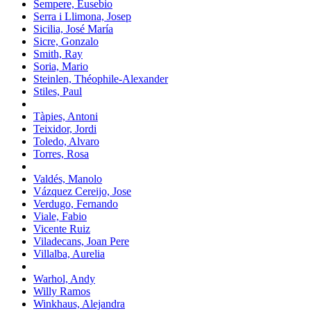
Sempere, Eusebio
Serra i Llimona, Josep
Sicilia, José María
Sicre, Gonzalo
Smith, Ray
Soria, Mario
Steinlen, Théophile-Alexander
Stiles, Paul
Tàpies, Antoni
Teixidor, Jordi
Toledo, Alvaro
Torres, Rosa
Valdés, Manolo
Vázquez Cereijo, Jose
Verdugo, Fernando
Viale, Fabio
Vicente Ruiz
Viladecans, Joan Pere
Villalba, Aurelia
Warhol, Andy
Willy Ramos
Winkhaus, Alejandra