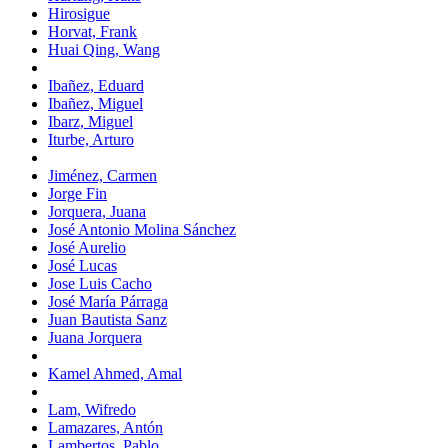
Hirosigue
Horvat, Frank
Huai Qing, Wang
Ibañez, Eduard
Ibañez, Miguel
Ibarz, Miguel
Iturbe, Arturo
Jiménez, Carmen
Jorge Fin
Jorquera, Juana
José Antonio Molina Sánchez
José Aurelio
José Lucas
Jose Luis Cacho
José María Párraga
Juan Bautista Sanz
Juana Jorquera
Kamel Ahmed, Amal
Lam, Wifredo
Lamazares, Antón
Lambertos, Pablo