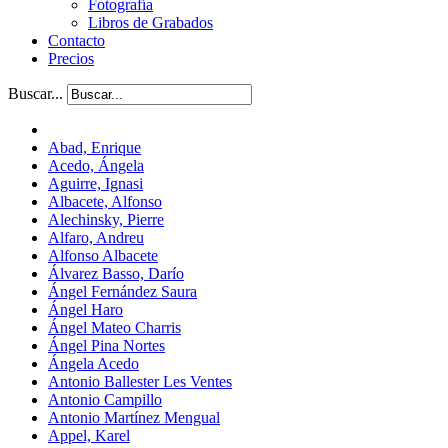
Fotografía
Libros de Grabados
Contacto
Precios
Buscar...
Abad, Enrique
Acedo, Ángela
Aguirre, Ignasi
Albacete, Alfonso
Alechinsky, Pierre
Alfaro, Andreu
Alfonso Albacete
Álvarez Basso, Darío
Ángel Fernández Saura
Ángel Haro
Ángel Mateo Charris
Ángel Pina Nortes
Ángela Acedo
Antonio Ballester Les Ventes
Antonio Campillo
Antonio Martínez Mengual
Appel, Karel