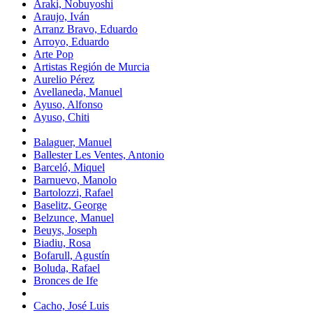
Araki, Nobuyoshi
Araujo, Iván
Arranz Bravo, Eduardo
Arroyo, Eduardo
Arte Pop
Artistas Región de Murcia
Aurelio Pérez
Avellaneda, Manuel
Ayuso, Alfonso
Ayuso, Chiti
Balaguer, Manuel
Ballester Les Ventes, Antonio
Barceló, Miquel
Barnuevo, Manolo
Bartolozzi, Rafael
Baselitz, George
Belzunce, Manuel
Beuys, Joseph
Biadiu, Rosa
Bofarull, Agustín
Boluda, Rafael
Bronces de Ife
Cacho, José Luis