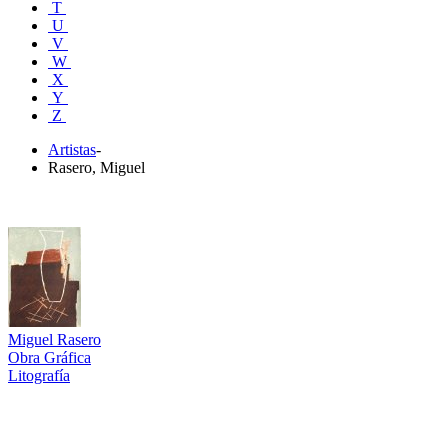
T
U
V
W
X
Y
Z
Artistas
-
Rasero, Miguel
Miguel Rasero
Obra Gráfica
Litografía