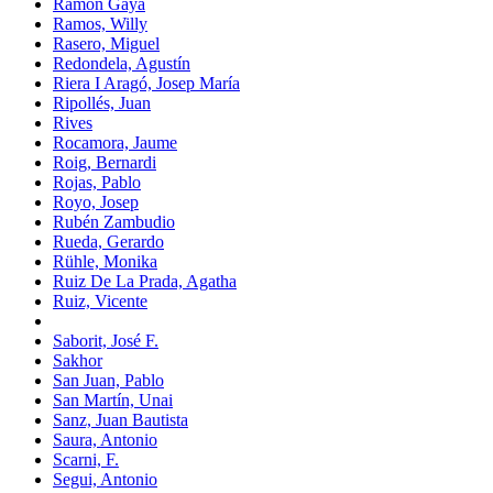
Ramón Gaya
Ramos, Willy
Rasero, Miguel
Redondela, Agustín
Riera I Aragó, Josep María
Ripollés, Juan
Rives
Rocamora, Jaume
Roig, Bernardi
Rojas, Pablo
Royo, Josep
Rubén Zambudio
Rueda, Gerardo
Rühle, Monika
Ruiz De La Prada, Agatha
Ruiz, Vicente
Saborit, José F.
Sakhor
San Juan, Pablo
San Martín, Unai
Sanz, Juan Bautista
Saura, Antonio
Scarni, F.
Segui, Antonio