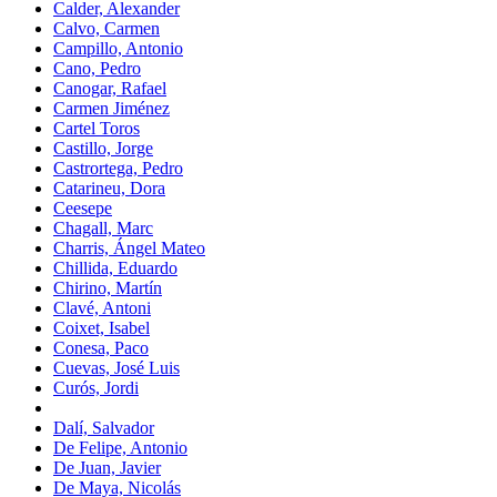
Calder, Alexander
Calvo, Carmen
Campillo, Antonio
Cano, Pedro
Canogar, Rafael
Carmen Jiménez
Cartel Toros
Castillo, Jorge
Castrortega, Pedro
Catarineu, Dora
Ceesepe
Chagall, Marc
Charris, Ángel Mateo
Chillida, Eduardo
Chirino, Martín
Clavé, Antoni
Coixet, Isabel
Conesa, Paco
Cuevas, José Luis
Curós, Jordi
Dalí, Salvador
De Felipe, Antonio
De Juan, Javier
De Maya, Nicolás