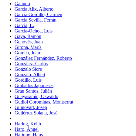
Galindo
García Alix, Alberto
García Gordillo, Carmen
García Sevilla, Ferrán
García, L.
Garcia-Ochoa, Luis
Gaya, Ramón
Genovés, Juan
Girona, María
Gomila, Juan
González Fernández, Roberto
González, Carlos
Gonzalo Sicre
Gonzalo, Albert
Gordillo, Luis
Grabados Japoneses
Grau Santos, Julián
Guayasamín, Oswaldo
Gudiol Corominas, Montserrat
Guinovart, Josep
Gutiérrez Solana, José
Haring, Keith
Haro, Ángel
Hartung, Hans