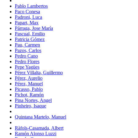
Pablo Lambertos
Paco Conesa
Padroni, Luca
Papart, Max
Párraga, Jose María
Pascual, Emilio
Patricia Gómez
Pau, Carmen
Pazos, Carlos
Pedro Cano
Pedro Flores
Pepe Yagües
Pérez Villalta, Guillermo
Pérez, Aurelio
Pérez, Manuel
Picasso, Pablo
Pichot, Ramón
Pina Nortes, Angel
Pinheiro, Isaque
Quintana Martelo, Manuel
Ràfols-Casamada, Albert
Ramón Alonso Luzzi