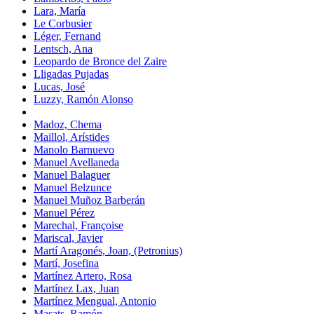
Lara, María
Le Corbusier
Léger, Fernand
Lentsch, Ana
Leopardo de Bronce del Zaire
Lligadas Pujadas
Lucas, José
Luzzy, Ramón Alonso
Madoz, Chema
Maillol, Arístides
Manolo Barnuevo
Manuel Avellaneda
Manuel Balaguer
Manuel Belzunce
Manuel Muñoz Barberán
Manuel Pérez
Marechal, Françoise
Mariscal, Javier
Martí Aragonés, Joan, (Petronius)
Martí, Josefina
Martínez Artero, Rosa
Martínez Lax, Juan
Martínez Mengual, Antonio
Masats, Ramón