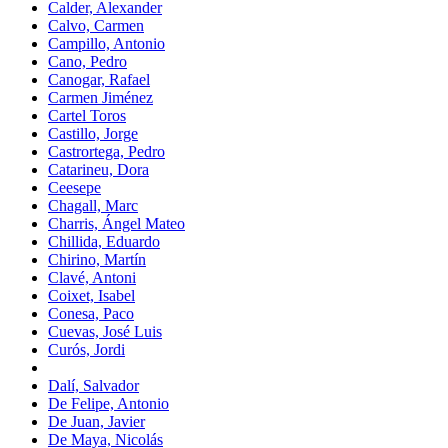
Calder, Alexander
Calvo, Carmen
Campillo, Antonio
Cano, Pedro
Canogar, Rafael
Carmen Jiménez
Cartel Toros
Castillo, Jorge
Castrortega, Pedro
Catarineu, Dora
Ceesepe
Chagall, Marc
Charris, Ángel Mateo
Chillida, Eduardo
Chirino, Martín
Clavé, Antoni
Coixet, Isabel
Conesa, Paco
Cuevas, José Luis
Curós, Jordi
Dalí, Salvador
De Felipe, Antonio
De Juan, Javier
De Maya, Nicolás