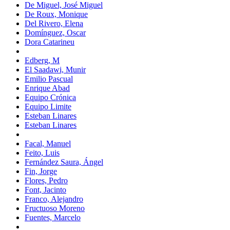
De Miguel, José Miguel
De Roux, Monique
Del Rivero, Elena
Domínguez, Oscar
Dora Catarineu
Edberg, M
El Saadawi, Munir
Emilio Pascual
Enrique Abad
Equipo Crónica
Equipo Limite
Esteban Linares
Esteban Linares
Facal, Manuel
Feito, Luis
Fernández Saura, Ángel
Fin, Jorge
Flores, Pedro
Font, Jacinto
Franco, Alejandro
Fructuoso Moreno
Fuentes, Marcelo