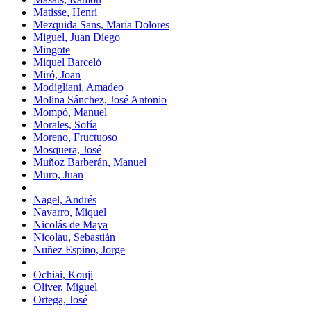
Matisse, Henri
Mezquida Sans, Maria Dolores
Miguel, Juan Diego
Mingote
Miquel Barceló
Miró, Joan
Modigliani, Amadeo
Molina Sánchez, José Antonio
Mompó, Manuel
Morales, Sofía
Moreno, Fructuoso
Mosquera, José
Muñoz Barberán, Manuel
Muro, Juan
Nagel, Andrés
Navarro, Miquel
Nicolás de Maya
Nicolau, Sebastián
Nuñez Espino, Jorge
Ochiai, Kouji
Oliver, Miguel
Ortega, José