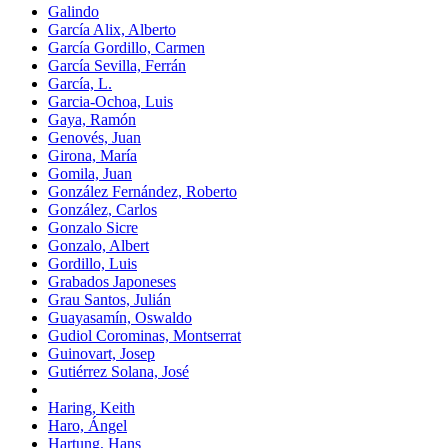
Galindo
García Alix, Alberto
García Gordillo, Carmen
García Sevilla, Ferrán
García, L.
Garcia-Ochoa, Luis
Gaya, Ramón
Genovés, Juan
Girona, María
Gomila, Juan
González Fernández, Roberto
González, Carlos
Gonzalo Sicre
Gonzalo, Albert
Gordillo, Luis
Grabados Japoneses
Grau Santos, Julián
Guayasamín, Oswaldo
Gudiol Corominas, Montserrat
Guinovart, Josep
Gutiérrez Solana, José
Haring, Keith
Haro, Ángel
Hartung, Hans