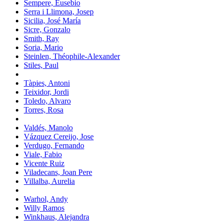
Sempere, Eusebio
Serra i Llimona, Josep
Sicilia, José María
Sicre, Gonzalo
Smith, Ray
Soria, Mario
Steinlen, Théophile-Alexander
Stiles, Paul
Tàpies, Antoni
Teixidor, Jordi
Toledo, Alvaro
Torres, Rosa
Valdés, Manolo
Vázquez Cereijo, Jose
Verdugo, Fernando
Viale, Fabio
Vicente Ruiz
Viladecans, Joan Pere
Villalba, Aurelia
Warhol, Andy
Willy Ramos
Winkhaus, Alejandra