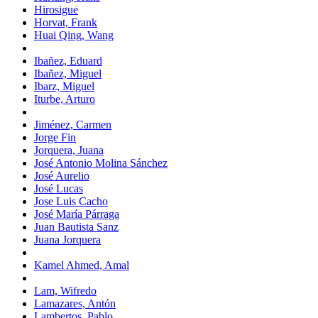
Hirosigue
Horvat, Frank
Huai Qing, Wang
Ibañez, Eduard
Ibañez, Miguel
Ibarz, Miguel
Iturbe, Arturo
Jiménez, Carmen
Jorge Fin
Jorquera, Juana
José Antonio Molina Sánchez
José Aurelio
José Lucas
Jose Luis Cacho
José María Párraga
Juan Bautista Sanz
Juana Jorquera
Kamel Ahmed, Amal
Lam, Wifredo
Lamazares, Antón
Lambertos, Pablo