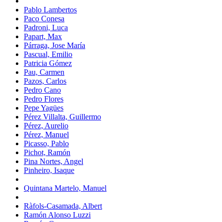
Pablo Lambertos
Paco Conesa
Padroni, Luca
Papart, Max
Párraga, Jose María
Pascual, Emilio
Patricia Gómez
Pau, Carmen
Pazos, Carlos
Pedro Cano
Pedro Flores
Pepe Yagües
Pérez Villalta, Guillermo
Pérez, Aurelio
Pérez, Manuel
Picasso, Pablo
Pichot, Ramón
Pina Nortes, Angel
Pinheiro, Isaque
Quintana Martelo, Manuel
Ràfols-Casamada, Albert
Ramón Alonso Luzzi