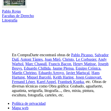
Pablo Rojas
Facultas de Derecho
Litografía
En CompraDarte encontrará obras de
Pablo Picasso.
Salvador
Dalí.
Antoni Tàpies.
Joan Miró.
Christo.
Le Corbusier.
Andy
Warhol.
Marc Chagall.
Francis Bacon.
Henry Matisse.
Joseph
Beuys.
Eduardo Chillida.
Jaume Plensa.
Equipo Crónica.
Martín Chririno.
Eduardo Arroyo.
Javier Mariscal.
Hans
Hartung.
Miquel Barceló.
Keith Haring.
Josep Guinovart.
Fernand Léger.
Karel Appel.
Frantisek Kupka.
etc. Obras de
diversas técnicas como Obra gráfica: Grabado, aguafuerte,
aguatinta, serigrafía, litografía..., óleo, mixta, pintura,
escultura, fotografía, carteles, etc.
Política de privacidad
Mapa web