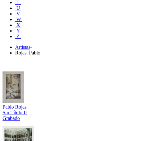
T
U
V
W
X
Y
Z
Artistas
-
Rojas, Pablo
Pablo Rojas
Sin Título II
Grabado