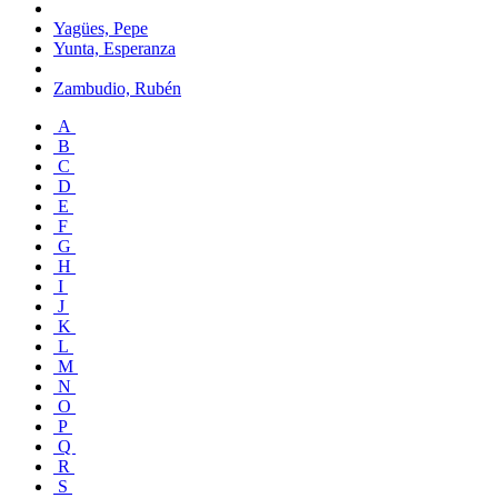
Yagües, Pepe
Yunta, Esperanza
Zambudio, Rubén
A
B
C
D
E
F
G
H
I
J
K
L
M
N
O
P
Q
R
S