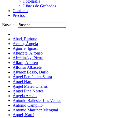
Fotografía
Libros de Grabados
Contacto
Precios
Buscar...
Abad, Enrique
Acedo, Ángela
Aguirre, Ignasi
Albacete, Alfonso
Alechinsky, Pierre
Alfaro, Andreu
Alfonso Albacete
Álvarez Basso, Darío
Ángel Fernández Saura
Ángel Haro
Ángel Mateo Charris
Ángel Pina Nortes
Ángela Acedo
Antonio Ballester Les Ventes
Antonio Campillo
Antonio Martínez Mengual
Appel, Karel