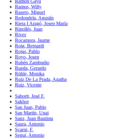
Ramón Gaya
Ramos, Willy
Rasero, Miguel
Redondela, Agustín
Riera I Aragó, Josep María
Ripollés, Juan
Rives
Rocamora, Jaume
Roig, Bernardi
Rojas, Pablo
Royo, Josep
Rubén Zambudio
Rueda, Gerardo
Rühle, Monika
Ruiz De La Prada, Agatha
Ruiz, Vicente
Saborit, José F.
Sakhor
San Juan, Pablo
San Martín, Unai
Sanz, Juan Bautista
Saura, Antonio
Scarni, F.
Segui, Antonio