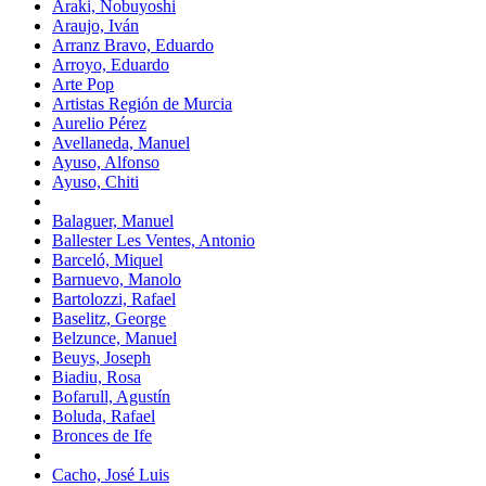
Araki, Nobuyoshi
Araujo, Iván
Arranz Bravo, Eduardo
Arroyo, Eduardo
Arte Pop
Artistas Región de Murcia
Aurelio Pérez
Avellaneda, Manuel
Ayuso, Alfonso
Ayuso, Chiti
Balaguer, Manuel
Ballester Les Ventes, Antonio
Barceló, Miquel
Barnuevo, Manolo
Bartolozzi, Rafael
Baselitz, George
Belzunce, Manuel
Beuys, Joseph
Biadiu, Rosa
Bofarull, Agustín
Boluda, Rafael
Bronces de Ife
Cacho, José Luis