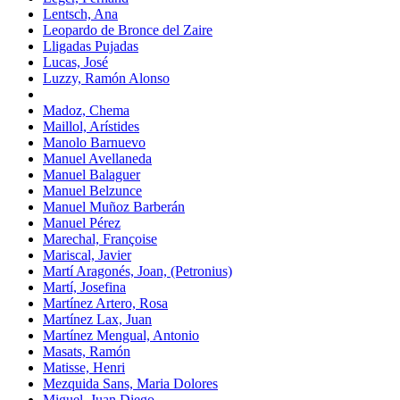
Lentsch, Ana
Leopardo de Bronce del Zaire
Lligadas Pujadas
Lucas, José
Luzzy, Ramón Alonso
Madoz, Chema
Maillol, Arístides
Manolo Barnuevo
Manuel Avellaneda
Manuel Balaguer
Manuel Belzunce
Manuel Muñoz Barberán
Manuel Pérez
Marechal, Françoise
Mariscal, Javier
Martí Aragonés, Joan, (Petronius)
Martí, Josefina
Martínez Artero, Rosa
Martínez Lax, Juan
Martínez Mengual, Antonio
Masats, Ramón
Matisse, Henri
Mezquida Sans, Maria Dolores
Miguel, Juan Diego