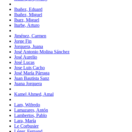
Ibañez, Eduard
Ibañez, Miguel
Ibarz, Miguel
Iturbe, Arturo
Jiménez, Carmen
Jorge Fin
Jorquera, Juana
José Antonio Molina Sánchez
José Aurelio
José Lucas
Jose Luis Cacho
José María Párraga
Juan Bautista Sanz
Juana Jorquera
Kamel Ahmed, Amal
Lam, Wifredo
Lamazares, Antón
Lambertos, Pablo
Lara, María
Le Corbusier
Léger, Fernand