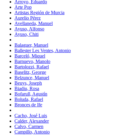
Arroyo, Eduardo
Arte Pop
Artistas Región de Murcia
Aurelio Pérez
Avellaneda, Manuel
Ayuso, Alfonso
Ayuso, Chiti
Balaguer, Manuel
Ballester Les Ventes, Antonio
Barceló, Miquel
Barnuevo, Manolo
Bartolozzi, Rafael
Baselitz, George
Belzunce, Manuel
Beuys, Joseph
Biadiu, Rosa
Bofarull, Agustín
Boluda, Rafael
Bronces de Ife
Cacho, José Luis
Calder, Alexander
Calvo, Carmen
Campillo, Antonio