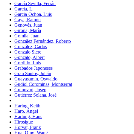
García Sevilla, Ferrán
García, L.
Garcia-Ochoa, Luis
Gaya, Ramón
Genovés, Juan
Girona, María
Gomila, Juan
González Fernández, Roberto
González, Carlos
Gonzalo Sicre
Gonzalo, Albert
Gordillo, Luis
Grabados Japoneses
Grau Santos, Julián
Guayasamín, Oswaldo
Gudiol Corominas, Montserrat
Guinovart, Josep
Gutiérrez Solana, José
Haring, Keith
Haro, Ángel
Hartung, Hans
Hirosigue
Horvat, Frank
Huai Qing, Wang