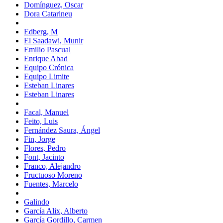
Domínguez, Oscar
Dora Catarineu
Edberg, M
El Saadawi, Munir
Emilio Pascual
Enrique Abad
Equipo Crónica
Equipo Limite
Esteban Linares
Esteban Linares
Facal, Manuel
Feito, Luis
Fernández Saura, Ángel
Fin, Jorge
Flores, Pedro
Font, Jacinto
Franco, Alejandro
Fructuoso Moreno
Fuentes, Marcelo
Galindo
García Alix, Alberto
García Gordillo, Carmen