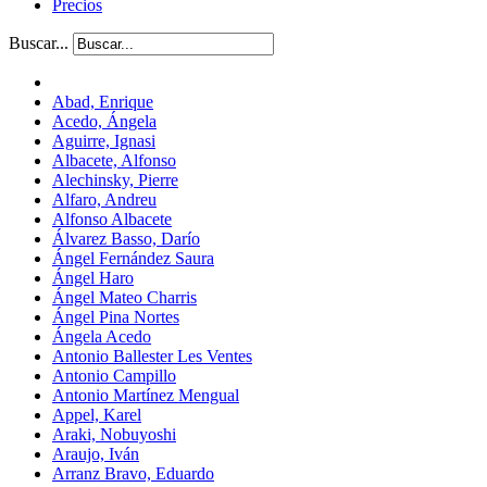
Precios
Buscar...
Abad, Enrique
Acedo, Ángela
Aguirre, Ignasi
Albacete, Alfonso
Alechinsky, Pierre
Alfaro, Andreu
Alfonso Albacete
Álvarez Basso, Darío
Ángel Fernández Saura
Ángel Haro
Ángel Mateo Charris
Ángel Pina Nortes
Ángela Acedo
Antonio Ballester Les Ventes
Antonio Campillo
Antonio Martínez Mengual
Appel, Karel
Araki, Nobuyoshi
Araujo, Iván
Arranz Bravo, Eduardo