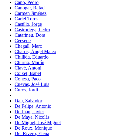
Cano, Pedro
Canogar, Rafael
Carmen Jiménez
Cartel Toros
Castillo, Jorge
Castrortega, Pedro
Catarineu, Dora
Ceesepe
Chagall, Marc
Charris, Ángel Mateo
Chillida, Eduardo
Chirino, Martín
Clavé, Antoni
Coixet, Isabel
Conesa, Paco
Cuevas, José Luis
Curós, Jordi
Dalí, Salvador
De Felipe, Antonio
De Juan, Javier
De Maya, Nicolás
De Miguel, José Miguel
De Roux, Monique
Del Rivero, Elena