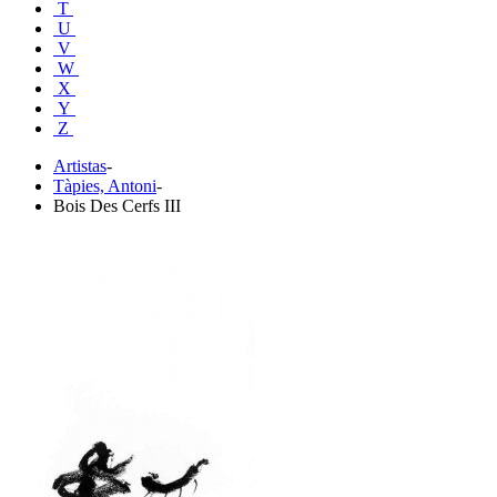
T
U
V
W
X
Y
Z
Artistas
-
Tàpies, Antoni
-
Bois Des Cerfs III