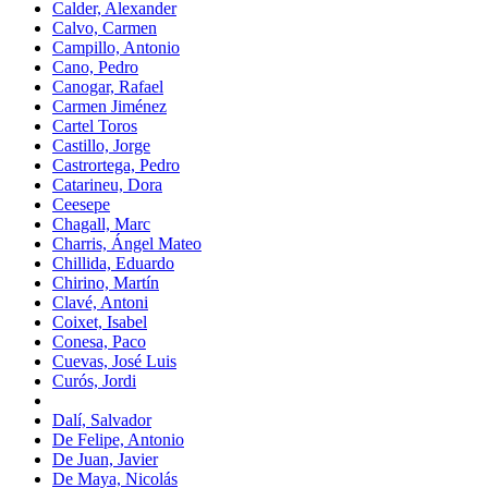
Calder, Alexander
Calvo, Carmen
Campillo, Antonio
Cano, Pedro
Canogar, Rafael
Carmen Jiménez
Cartel Toros
Castillo, Jorge
Castrortega, Pedro
Catarineu, Dora
Ceesepe
Chagall, Marc
Charris, Ángel Mateo
Chillida, Eduardo
Chirino, Martín
Clavé, Antoni
Coixet, Isabel
Conesa, Paco
Cuevas, José Luis
Curós, Jordi
Dalí, Salvador
De Felipe, Antonio
De Juan, Javier
De Maya, Nicolás