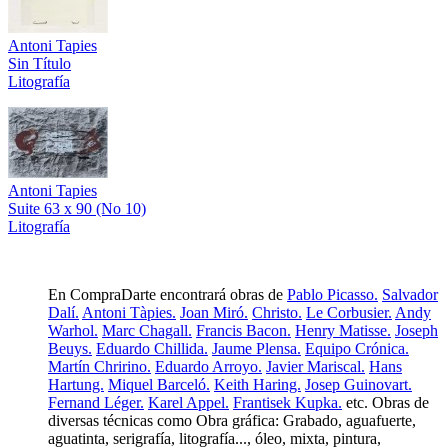
Antoni Tapies
Sin Título
Litografía
Antoni Tapies
Suite 63 x 90 (No 10)
Litografía
En CompraDarte encontrará obras de
Pablo Picasso.
Salvador
Dalí.
Antoni Tàpies.
Joan Miró.
Christo.
Le Corbusier.
Andy
Warhol.
Marc Chagall.
Francis Bacon.
Henry Matisse.
Joseph
Beuys.
Eduardo Chillida.
Jaume Plensa.
Equipo Crónica.
Martín Chririno.
Eduardo Arroyo.
Javier Mariscal.
Hans
Hartung.
Miquel Barceló.
Keith Haring.
Josep Guinovart.
Fernand Léger.
Karel Appel.
Frantisek Kupka.
etc. Obras de
diversas técnicas como Obra gráfica: Grabado, aguafuerte,
aguatinta, serigrafía, litografía..., óleo, mixta, pintura,