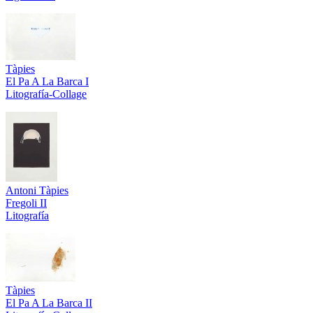
Tàpies
El Pa A La Barca I
Litografía-Collage
Antoni Tàpies
Fregoli II
Litografía
Tàpies
El Pa A La Barca II