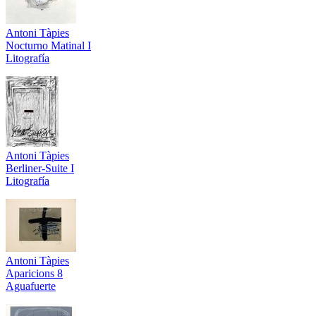
Antoni Tàpies
Nocturno Matinal I
Litografía
Antoni Tàpies
Berliner-Suite I
Litografía
Antoni Tàpies
Aparicions 8
Aguafuerte