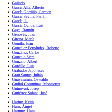
Galindo
García Alix, Alberto
García Gordillo, Carmen
García Sevilla, Ferrán
García, L.
Garcia-Ochoa, Luis
Gaya, Ramón
Genovés, Juan
Girona, María
Gomila, Juan
González Fernández, Roberto
González, Carlos
Gonzalo Sicre
Gonzalo, Albert
Gordillo, Luis
Grabados Japoneses
Grau Santos, Julián
Guayasamín, Oswaldo
Gudiol Corominas, Montserrat
Guinovart, Josep
Gutiérrez Solana, José
Haring, Keith
Haro, Ángel
Hartung, Hans