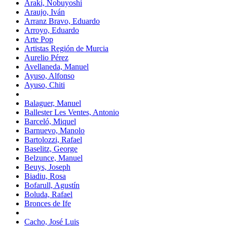
Araki, Nobuyoshi
Araujo, Iván
Arranz Bravo, Eduardo
Arroyo, Eduardo
Arte Pop
Artistas Región de Murcia
Aurelio Pérez
Avellaneda, Manuel
Ayuso, Alfonso
Ayuso, Chiti
Balaguer, Manuel
Ballester Les Ventes, Antonio
Barceló, Miquel
Barnuevo, Manolo
Bartolozzi, Rafael
Baselitz, George
Belzunce, Manuel
Beuys, Joseph
Biadiu, Rosa
Bofarull, Agustín
Boluda, Rafael
Bronces de Ife
Cacho, José Luis