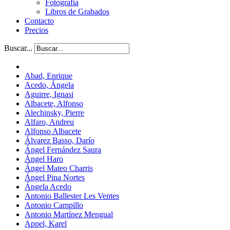
Fotografía
Libros de Grabados
Contacto
Precios
Buscar...
Abad, Enrique
Acedo, Ángela
Aguirre, Ignasi
Albacete, Alfonso
Alechinsky, Pierre
Alfaro, Andreu
Alfonso Albacete
Álvarez Basso, Darío
Ángel Fernández Saura
Ángel Haro
Ángel Mateo Charris
Ángel Pina Nortes
Ángela Acedo
Antonio Ballester Les Ventes
Antonio Campillo
Antonio Martínez Mengual
Appel, Karel