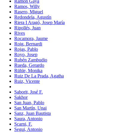
Ramón Gaya
Ramos, Willy
Rasero, Miguel
Redondela, Agustín
Riera I Aragó, Josep María
Ripollés, Juan
Rives
Rocamora, Jaume
Roig, Bernardi
Rojas, Pablo
Royo, Josep
Rubén Zambudio
Rueda, Gerardo
Rühle, Monika
Ruiz De La Prada, Agatha
Ruiz, Vicente
Saborit, José F.
Sakhor
San Juan, Pablo
San Martín, Unai
Sanz, Juan Bautista
Saura, Antonio
Scarni, F.
Segui, Antonio