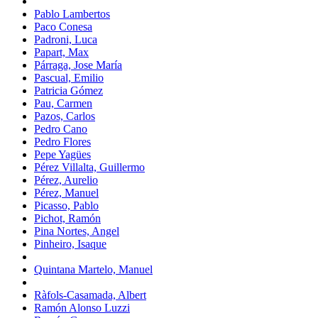
Pablo Lambertos
Paco Conesa
Padroni, Luca
Papart, Max
Párraga, Jose María
Pascual, Emilio
Patricia Gómez
Pau, Carmen
Pazos, Carlos
Pedro Cano
Pedro Flores
Pepe Yagües
Pérez Villalta, Guillermo
Pérez, Aurelio
Pérez, Manuel
Picasso, Pablo
Pichot, Ramón
Pina Nortes, Angel
Pinheiro, Isaque
Quintana Martelo, Manuel
Ràfols-Casamada, Albert
Ramón Alonso Luzzi