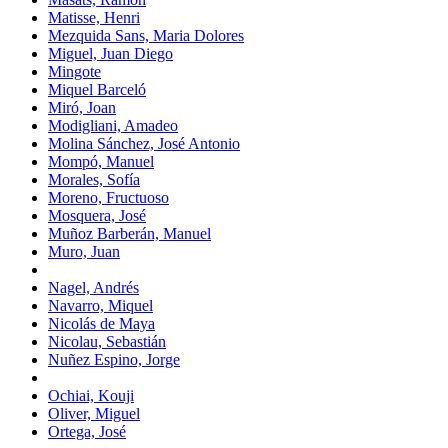
Matisse, Henri
Mezquida Sans, Maria Dolores
Miguel, Juan Diego
Mingote
Miquel Barceló
Miró, Joan
Modigliani, Amadeo
Molina Sánchez, José Antonio
Mompó, Manuel
Morales, Sofía
Moreno, Fructuoso
Mosquera, José
Muñoz Barberán, Manuel
Muro, Juan
Nagel, Andrés
Navarro, Miquel
Nicolás de Maya
Nicolau, Sebastián
Nuñez Espino, Jorge
Ochiai, Kouji
Oliver, Miguel
Ortega, José