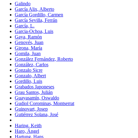
Galindo
García Alix, Alberto
García Gordillo, Carmen
García Sevilla, Ferrán
García, L.
Garcia-Ochoa, Luis
Gaya, Ramón
Genovés, Juan
Girona, María
Gomila, Juan
González Fernández, Roberto
González, Carlos
Gonzalo Sicre
Gonzalo, Albert
Gordillo, Luis
Grabados Japoneses
Grau Santos, Julián
Guayasamín, Oswaldo
Gudiol Corominas, Montserrat
Guinovart, Josep
Gutiérrez Solana, José
Haring, Keith
Haro, Ángel
Hartung, Hans