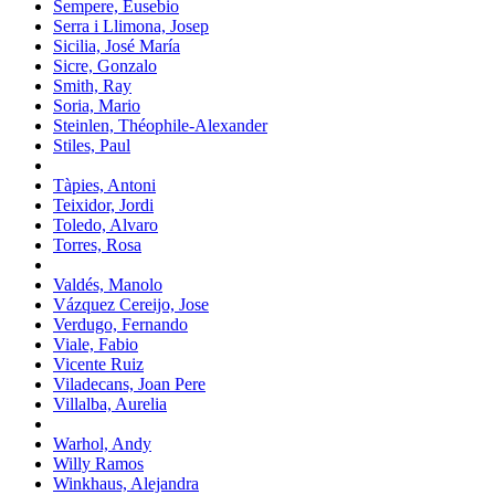
Sempere, Eusebio
Serra i Llimona, Josep
Sicilia, José María
Sicre, Gonzalo
Smith, Ray
Soria, Mario
Steinlen, Théophile-Alexander
Stiles, Paul
Tàpies, Antoni
Teixidor, Jordi
Toledo, Alvaro
Torres, Rosa
Valdés, Manolo
Vázquez Cereijo, Jose
Verdugo, Fernando
Viale, Fabio
Vicente Ruiz
Viladecans, Joan Pere
Villalba, Aurelia
Warhol, Andy
Willy Ramos
Winkhaus, Alejandra