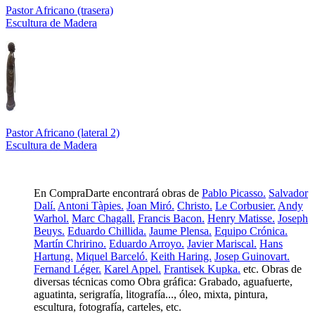
Pastor Africano (trasera)
Escultura de Madera
Pastor Africano (lateral 2)
Escultura de Madera
En CompraDarte encontrará obras de
Pablo Picasso.
Salvador
Dalí.
Antoni Tàpies.
Joan Miró.
Christo.
Le Corbusier.
Andy
Warhol.
Marc Chagall.
Francis Bacon.
Henry Matisse.
Joseph
Beuys.
Eduardo Chillida.
Jaume Plensa.
Equipo Crónica.
Martín Chririno.
Eduardo Arroyo.
Javier Mariscal.
Hans
Hartung.
Miquel Barceló.
Keith Haring.
Josep Guinovart.
Fernand Léger.
Karel Appel.
Frantisek Kupka.
etc. Obras de
diversas técnicas como Obra gráfica: Grabado, aguafuerte,
aguatinta, serigrafía, litografía..., óleo, mixta, pintura,
escultura, fotografía, carteles, etc.