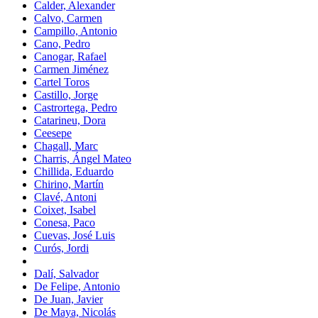
Calder, Alexander
Calvo, Carmen
Campillo, Antonio
Cano, Pedro
Canogar, Rafael
Carmen Jiménez
Cartel Toros
Castillo, Jorge
Castrortega, Pedro
Catarineu, Dora
Ceesepe
Chagall, Marc
Charris, Ángel Mateo
Chillida, Eduardo
Chirino, Martín
Clavé, Antoni
Coixet, Isabel
Conesa, Paco
Cuevas, José Luis
Curós, Jordi
Dalí, Salvador
De Felipe, Antonio
De Juan, Javier
De Maya, Nicolás