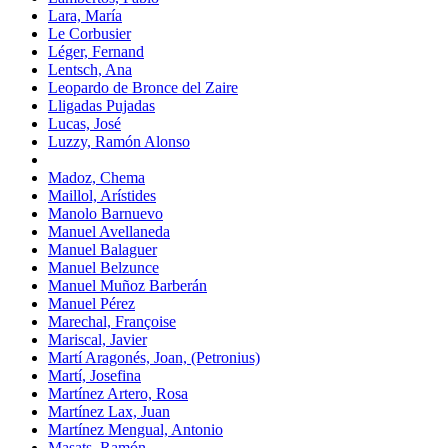
Lara, María
Le Corbusier
Léger, Fernand
Lentsch, Ana
Leopardo de Bronce del Zaire
Lligadas Pujadas
Lucas, José
Luzzy, Ramón Alonso
Madoz, Chema
Maillol, Arístides
Manolo Barnuevo
Manuel Avellaneda
Manuel Balaguer
Manuel Belzunce
Manuel Muñoz Barberán
Manuel Pérez
Marechal, Françoise
Mariscal, Javier
Martí Aragonés, Joan, (Petronius)
Martí, Josefina
Martínez Artero, Rosa
Martínez Lax, Juan
Martínez Mengual, Antonio
Masats, Ramón