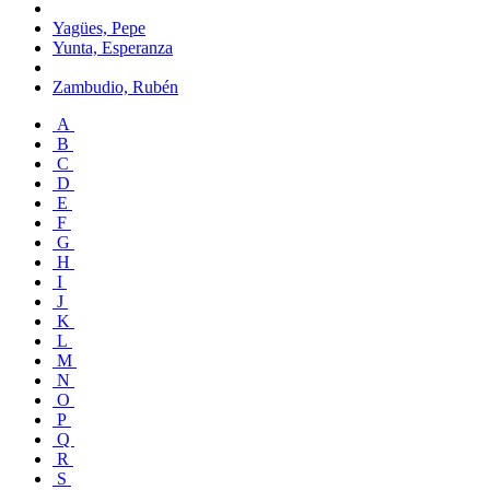
Yagües, Pepe
Yunta, Esperanza
Zambudio, Rubén
A
B
C
D
E
F
G
H
I
J
K
L
M
N
O
P
Q
R
S