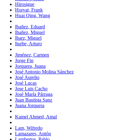
Hirosigue
Horvat, Frank
Huai Qing, Wang
Ibañez, Eduard
Ibañez, Miguel
Ibarz, Miguel
Iturbe, Arturo
Jiménez, Carmen
Jorge Fin
Jorquera, Juana
José Antonio Molina Sánchez
José Aurelio
José Lucas
Jose Luis Cacho
José María Párraga
Juan Bautista Sanz
Juana Jorquera
Kamel Ahmed, Amal
Lam, Wifredo
Lamazares, Antón
Lambertos, Pablo