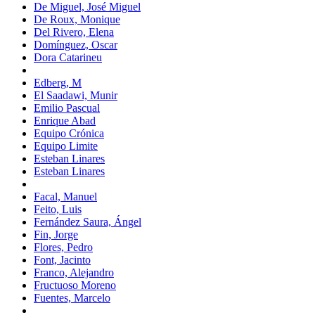
De Miguel, José Miguel
De Roux, Monique
Del Rivero, Elena
Domínguez, Oscar
Dora Catarineu
Edberg, M
El Saadawi, Munir
Emilio Pascual
Enrique Abad
Equipo Crónica
Equipo Limite
Esteban Linares
Esteban Linares
Facal, Manuel
Feito, Luis
Fernández Saura, Ángel
Fin, Jorge
Flores, Pedro
Font, Jacinto
Franco, Alejandro
Fructuoso Moreno
Fuentes, Marcelo