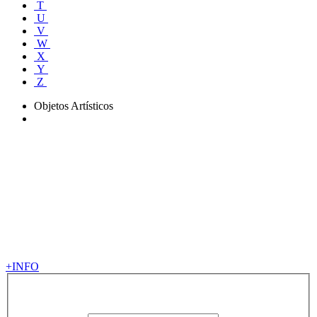
T
U
V
W
X
Y
Z
Objetos Artísticos
+INFO