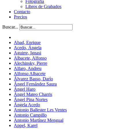
Fotografía
Libros de Grabados
Contacto
Precios
Buscar...
Abad, Enrique
Acedo, Ángela
Aguirre, Ignasi
Albacete, Alfonso
Alechinsky, Pierre
Alfaro, Andreu
Alfonso Albacete
Álvarez Basso, Darío
Ángel Fernández Saura
Ángel Haro
Ángel Mateo Charris
Ángel Pina Nortes
Ángela Acedo
Antonio Ballester Les Ventes
Antonio Campillo
Antonio Martínez Mengual
Appel, Karel