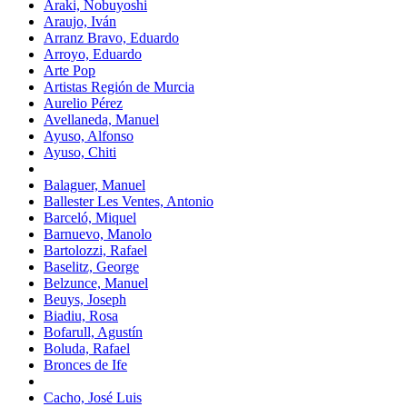
Araki, Nobuyoshi
Araujo, Iván
Arranz Bravo, Eduardo
Arroyo, Eduardo
Arte Pop
Artistas Región de Murcia
Aurelio Pérez
Avellaneda, Manuel
Ayuso, Alfonso
Ayuso, Chiti
Balaguer, Manuel
Ballester Les Ventes, Antonio
Barceló, Miquel
Barnuevo, Manolo
Bartolozzi, Rafael
Baselitz, George
Belzunce, Manuel
Beuys, Joseph
Biadiu, Rosa
Bofarull, Agustín
Boluda, Rafael
Bronces de Ife
Cacho, José Luis