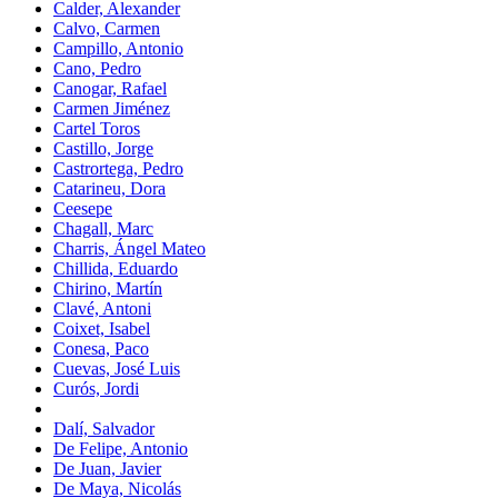
Calder, Alexander
Calvo, Carmen
Campillo, Antonio
Cano, Pedro
Canogar, Rafael
Carmen Jiménez
Cartel Toros
Castillo, Jorge
Castrortega, Pedro
Catarineu, Dora
Ceesepe
Chagall, Marc
Charris, Ángel Mateo
Chillida, Eduardo
Chirino, Martín
Clavé, Antoni
Coixet, Isabel
Conesa, Paco
Cuevas, José Luis
Curós, Jordi
Dalí, Salvador
De Felipe, Antonio
De Juan, Javier
De Maya, Nicolás