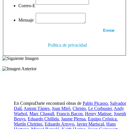
Correo-E
Mensaje
Política de privacidad
En CompraDarte encontrará obras de
Pablo Picasso.
Salvador
Dalí.
Antoni Tàpies.
Joan Miró.
Christo.
Le Corbusier.
Andy
Warhol.
Marc Chagall.
Francis Bacon.
Henry Matisse.
Joseph
Beuys.
Eduardo Chillida.
Jaume Plensa.
Equipo Crónica.
Martín Chririno.
Eduardo Arroyo.
Javier Mariscal.
Hans