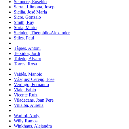
Sempere, Eusebio
Serra i Llimona, Josep
Sicilia, José María
Sicre, Gonzalo
Smith, Ray
Soria, Mario
Steinlen, Théophile-Alexander
Stiles, Paul
Tàpies, Antoni
Teixidor, Jordi
Toledo, Alvaro
Torres, Rosa
Valdés, Manolo
Vázquez Cereijo, Jose
Verdugo, Fernando
Viale, Fabio
Vicente Ruiz
Viladecans, Joan Pere
Villalba, Aurelia
Warhol, Andy
Willy Ramos
Winkhaus, Alejandra