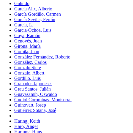
Galindo
García Alix, Alberto
García Gordillo, Carmen
García Sevilla, Ferrán
García, L.
Garcia-Ochoa, Luis
Gaya, Ramón
Genovés, Juan
Girona, María
Gomila, Juan
González Fernández, Roberto
González, Carlos
Gonzalo Sicre
Gonzalo, Albert
Gordillo, Luis
Grabados Japoneses
Grau Santos, Julián
Guayasamín, Oswaldo
Gudiol Corominas, Montserrat
Guinovart, Josep
Gutiérrez Solana, José
Haring, Keith
Haro, Ángel
Hartung, Hans