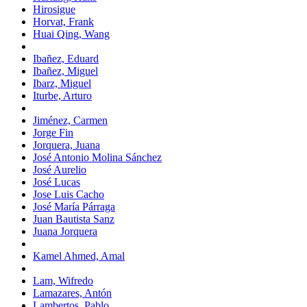
Hirosigue
Horvat, Frank
Huai Qing, Wang
Ibañez, Eduard
Ibañez, Miguel
Ibarz, Miguel
Iturbe, Arturo
Jiménez, Carmen
Jorge Fin
Jorquera, Juana
José Antonio Molina Sánchez
José Aurelio
José Lucas
Jose Luis Cacho
José María Párraga
Juan Bautista Sanz
Juana Jorquera
Kamel Ahmed, Amal
Lam, Wifredo
Lamazares, Antón
Lambertos, Pablo