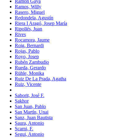
Ramón Gaya
Ramos, Willy
Rasero, Miguel
Redondela, Agustín
Riera I Aragó, Josep María
Ripollés, Juan
Rives
Rocamora, Jaume
Roig, Bernardi
Rojas, Pablo
Royo, Josep
Rubén Zambudio
Rueda, Gerardo
Rühle, Monika
Ruiz De La Prada, Agatha
Ruiz, Vicente
Saborit, José F.
Sakhor
San Juan, Pablo
San Martín, Unai
Sanz, Juan Bautista
Saura, Antonio
Scarni, F.
Segui, Antonio