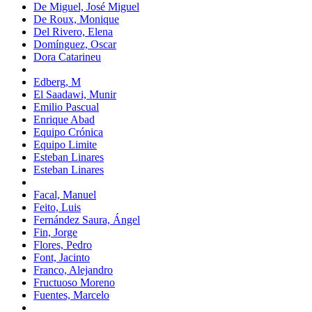
De Miguel, José Miguel
De Roux, Monique
Del Rivero, Elena
Domínguez, Oscar
Dora Catarineu
Edberg, M
El Saadawi, Munir
Emilio Pascual
Enrique Abad
Equipo Crónica
Equipo Limite
Esteban Linares
Esteban Linares
Facal, Manuel
Feito, Luis
Fernández Saura, Ángel
Fin, Jorge
Flores, Pedro
Font, Jacinto
Franco, Alejandro
Fructuoso Moreno
Fuentes, Marcelo