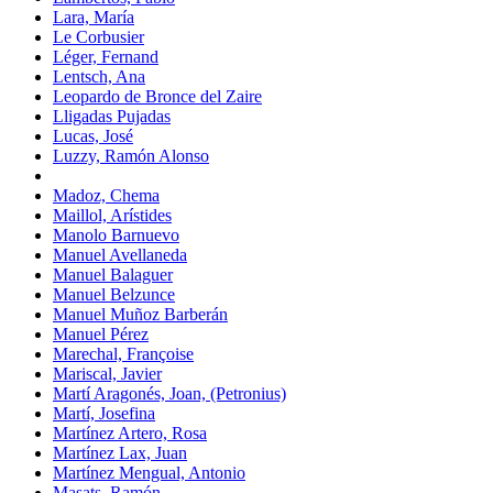
Lara, María
Le Corbusier
Léger, Fernand
Lentsch, Ana
Leopardo de Bronce del Zaire
Lligadas Pujadas
Lucas, José
Luzzy, Ramón Alonso
Madoz, Chema
Maillol, Arístides
Manolo Barnuevo
Manuel Avellaneda
Manuel Balaguer
Manuel Belzunce
Manuel Muñoz Barberán
Manuel Pérez
Marechal, Françoise
Mariscal, Javier
Martí Aragonés, Joan, (Petronius)
Martí, Josefina
Martínez Artero, Rosa
Martínez Lax, Juan
Martínez Mengual, Antonio
Masats, Ramón