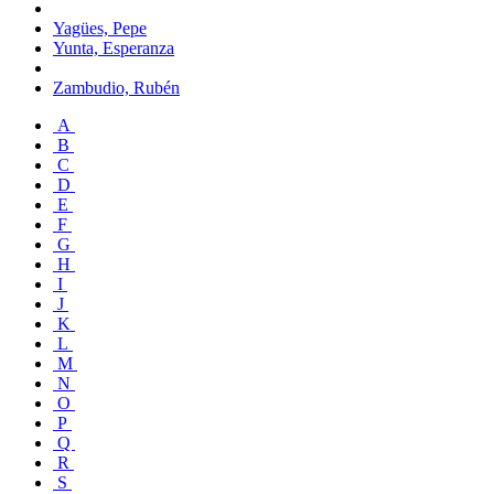
Yagües, Pepe
Yunta, Esperanza
Zambudio, Rubén
A
B
C
D
E
F
G
H
I
J
K
L
M
N
O
P
Q
R
S