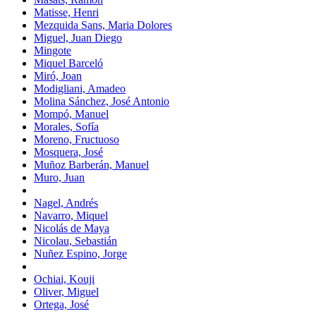
Matisse, Henri
Mezquida Sans, Maria Dolores
Miguel, Juan Diego
Mingote
Miquel Barceló
Miró, Joan
Modigliani, Amadeo
Molina Sánchez, José Antonio
Mompó, Manuel
Morales, Sofía
Moreno, Fructuoso
Mosquera, José
Muñoz Barberán, Manuel
Muro, Juan
Nagel, Andrés
Navarro, Miquel
Nicolás de Maya
Nicolau, Sebastián
Nuñez Espino, Jorge
Ochiai, Kouji
Oliver, Miguel
Ortega, José