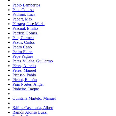
Pablo Lambertos
Paco Conesa
Padroni, Luca
Papart, Max
Párraga, Jose María
Pascual, Emilio
Patricia Gómez
Pau, Carmen
Pazos, Carlos
Pedro Cano
Pedro Flores
Pepe Yagües
Pérez Villalta, Guillermo
Pérez, Aurelio
Pérez, Manuel
Picasso, Pablo
Pichot, Ramón
Pina Nortes, Angel
Pinheiro, Isaque
Quintana Martelo, Manuel
Ràfols-Casamada, Albert
Ramón Alonso Luzzi