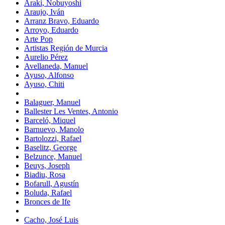
Araki, Nobuyoshi
Araujo, Iván
Arranz Bravo, Eduardo
Arroyo, Eduardo
Arte Pop
Artistas Región de Murcia
Aurelio Pérez
Avellaneda, Manuel
Ayuso, Alfonso
Ayuso, Chiti
Balaguer, Manuel
Ballester Les Ventes, Antonio
Barceló, Miquel
Barnuevo, Manolo
Bartolozzi, Rafael
Baselitz, George
Belzunce, Manuel
Beuys, Joseph
Biadiu, Rosa
Bofarull, Agustín
Boluda, Rafael
Bronces de Ife
Cacho, José Luis