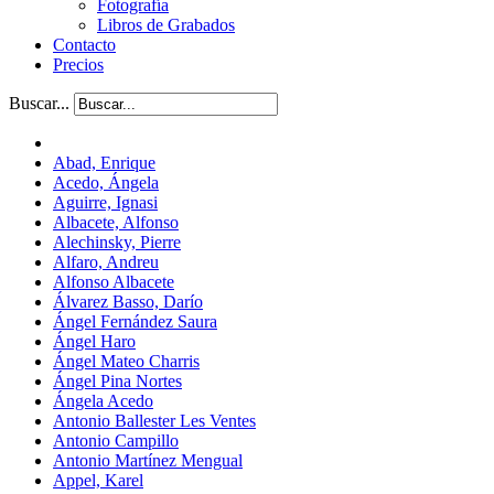
Fotografía
Libros de Grabados
Contacto
Precios
Buscar...
Abad, Enrique
Acedo, Ángela
Aguirre, Ignasi
Albacete, Alfonso
Alechinsky, Pierre
Alfaro, Andreu
Alfonso Albacete
Álvarez Basso, Darío
Ángel Fernández Saura
Ángel Haro
Ángel Mateo Charris
Ángel Pina Nortes
Ángela Acedo
Antonio Ballester Les Ventes
Antonio Campillo
Antonio Martínez Mengual
Appel, Karel