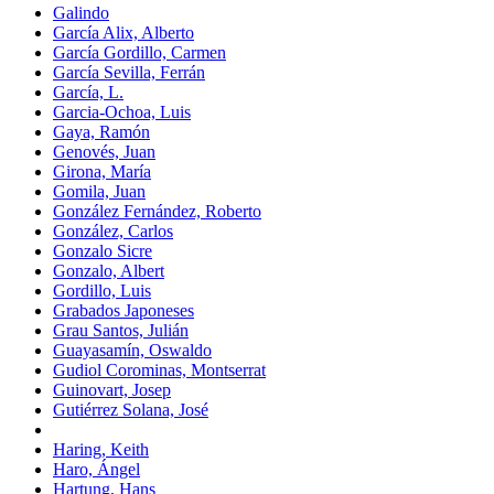
Galindo
García Alix, Alberto
García Gordillo, Carmen
García Sevilla, Ferrán
García, L.
Garcia-Ochoa, Luis
Gaya, Ramón
Genovés, Juan
Girona, María
Gomila, Juan
González Fernández, Roberto
González, Carlos
Gonzalo Sicre
Gonzalo, Albert
Gordillo, Luis
Grabados Japoneses
Grau Santos, Julián
Guayasamín, Oswaldo
Gudiol Corominas, Montserrat
Guinovart, Josep
Gutiérrez Solana, José
Haring, Keith
Haro, Ángel
Hartung, Hans