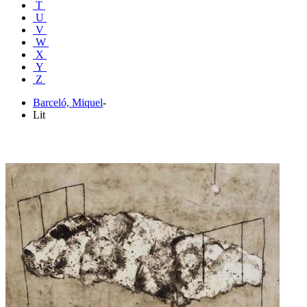
T
U
V
W
X
Y
Z
Barceló, Miquel
-
Lit