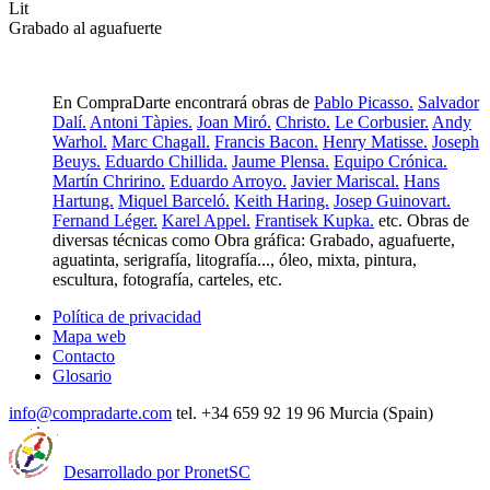
Lit
Grabado al aguafuerte
En CompraDarte encontrará obras de
Pablo Picasso.
Salvador
Dalí.
Antoni Tàpies.
Joan Miró.
Christo.
Le Corbusier.
Andy
Warhol.
Marc Chagall.
Francis Bacon.
Henry Matisse.
Joseph
Beuys.
Eduardo Chillida.
Jaume Plensa.
Equipo Crónica.
Martín Chririno.
Eduardo Arroyo.
Javier Mariscal.
Hans
Hartung.
Miquel Barceló.
Keith Haring.
Josep Guinovart.
Fernand Léger.
Karel Appel.
Frantisek Kupka.
etc. Obras de
diversas técnicas como Obra gráfica: Grabado, aguafuerte,
aguatinta, serigrafía, litografía..., óleo, mixta, pintura,
escultura, fotografía, carteles, etc.
Política de privacidad
Mapa web
Contacto
Glosario
info@compradarte.com
tel. +34 659 92 19 96 Murcia (Spain)
Desarrollado por PronetSC