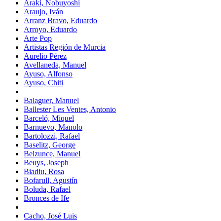
Araki, Nobuyoshi
Araujo, Iván
Arranz Bravo, Eduardo
Arroyo, Eduardo
Arte Pop
Artistas Región de Murcia
Aurelio Pérez
Avellaneda, Manuel
Ayuso, Alfonso
Ayuso, Chiti
Balaguer, Manuel
Ballester Les Ventes, Antonio
Barceló, Miquel
Barnuevo, Manolo
Bartolozzi, Rafael
Baselitz, George
Belzunce, Manuel
Beuys, Joseph
Biadiu, Rosa
Bofarull, Agustín
Boluda, Rafael
Bronces de Ife
Cacho, José Luis