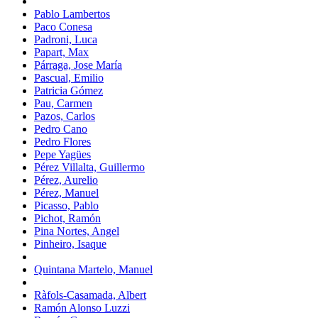
Pablo Lambertos
Paco Conesa
Padroni, Luca
Papart, Max
Párraga, Jose María
Pascual, Emilio
Patricia Gómez
Pau, Carmen
Pazos, Carlos
Pedro Cano
Pedro Flores
Pepe Yagües
Pérez Villalta, Guillermo
Pérez, Aurelio
Pérez, Manuel
Picasso, Pablo
Pichot, Ramón
Pina Nortes, Angel
Pinheiro, Isaque
Quintana Martelo, Manuel
Ràfols-Casamada, Albert
Ramón Alonso Luzzi