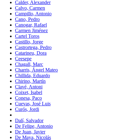
Calder, Alexander
Calvo, Carmen
Campillo, Antonio
Cano, Pedro
Canogar, Rafael
Carmen Jiménez
Cartel Toros
Castillo, Jorge
Castrortega, Pedro
Catarineu, Dora
Ceesepe
Chagall, Marc
Charris, Ángel Mateo
Chillida, Eduardo
Chirino, Martín
Clavé, Antoni
Coixet, Isabel
Conesa, Paco
Cuevas, José Luis
Curós, Jordi
Dalí, Salvador
De Felipe, Antonio
De Juan, Javier
De Maya, Nicolás