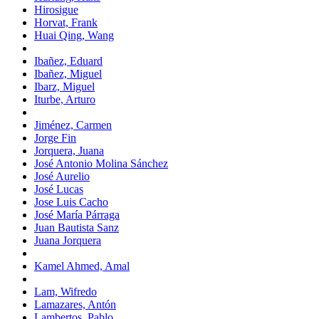
Hirosigue
Horvat, Frank
Huai Qing, Wang
Ibañez, Eduard
Ibañez, Miguel
Ibarz, Miguel
Iturbe, Arturo
Jiménez, Carmen
Jorge Fin
Jorquera, Juana
José Antonio Molina Sánchez
José Aurelio
José Lucas
Jose Luis Cacho
José María Párraga
Juan Bautista Sanz
Juana Jorquera
Kamel Ahmed, Amal
Lam, Wifredo
Lamazares, Antón
Lambertos, Pablo