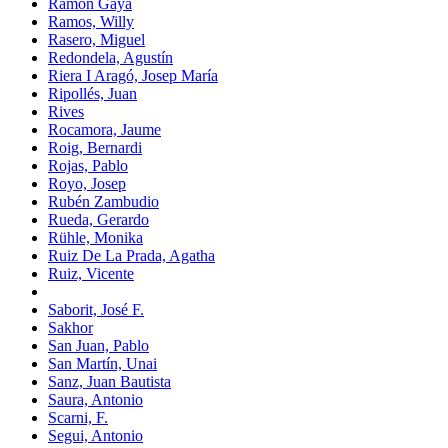
Ramón Gaya
Ramos, Willy
Rasero, Miguel
Redondela, Agustín
Riera I Aragó, Josep María
Ripollés, Juan
Rives
Rocamora, Jaume
Roig, Bernardi
Rojas, Pablo
Royo, Josep
Rubén Zambudio
Rueda, Gerardo
Rühle, Monika
Ruiz De La Prada, Agatha
Ruiz, Vicente
Saborit, José F.
Sakhor
San Juan, Pablo
San Martín, Unai
Sanz, Juan Bautista
Saura, Antonio
Scarni, F.
Segui, Antonio