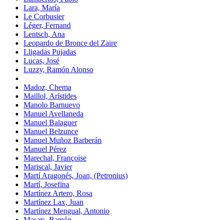
Lara, María
Le Corbusier
Léger, Fernand
Lentsch, Ana
Leopardo de Bronce del Zaire
Lligadas Pujadas
Lucas, José
Luzzy, Ramón Alonso
Madoz, Chema
Maillol, Arístides
Manolo Barnuevo
Manuel Avellaneda
Manuel Balaguer
Manuel Belzunce
Manuel Muñoz Barberán
Manuel Pérez
Marechal, Françoise
Mariscal, Javier
Martí Aragonés, Joan, (Petronius)
Martí, Josefina
Martínez Artero, Rosa
Martínez Lax, Juan
Martínez Mengual, Antonio
Masats, Ramón