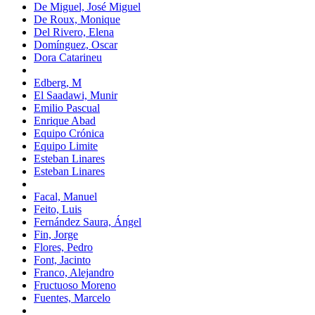
De Miguel, José Miguel
De Roux, Monique
Del Rivero, Elena
Domínguez, Oscar
Dora Catarineu
Edberg, M
El Saadawi, Munir
Emilio Pascual
Enrique Abad
Equipo Crónica
Equipo Limite
Esteban Linares
Esteban Linares
Facal, Manuel
Feito, Luis
Fernández Saura, Ángel
Fin, Jorge
Flores, Pedro
Font, Jacinto
Franco, Alejandro
Fructuoso Moreno
Fuentes, Marcelo