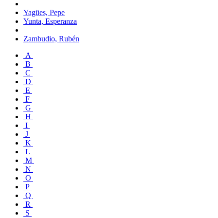
Yagües, Pepe
Yunta, Esperanza
Zambudio, Rubén
A
B
C
D
E
F
G
H
I
J
K
L
M
N
O
P
Q
R
S