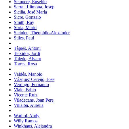
Sempere, Eusebio
Serra i Llimona, Josep
Sicilia, José María
Sicre, Gonzalo
Smith, Ray
Soria, Mario
Steinlen, Théophile-Alexander
Stiles, Paul
Tàpies, Antoni
Teixidor, Jordi
Toledo, Alvaro
Torres, Rosa
Valdés, Manolo
Vázquez Cereijo, Jose
Verdugo, Fernando
Viale, Fabio
Vicente Ruiz
Viladecans, Joan Pere
Villalba, Aurelia
Warhol, Andy
Willy Ramos
Winkhaus, Alejandra