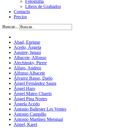
Fotografía
Libros de Grabados
Contacto
Precios
Buscar...
Abad, Enrique
Acedo, Ángela
Aguirre, Ignasi
Albacete, Alfonso
Alechinsky, Pierre
Alfaro, Andreu
Alfonso Albacete
Álvarez Basso, Darío
Ángel Fernández Saura
Ángel Haro
Ángel Mateo Charris
Ángel Pina Nortes
Ángela Acedo
Antonio Ballester Les Ventes
Antonio Campillo
Antonio Martínez Mengual
Appel, Karel