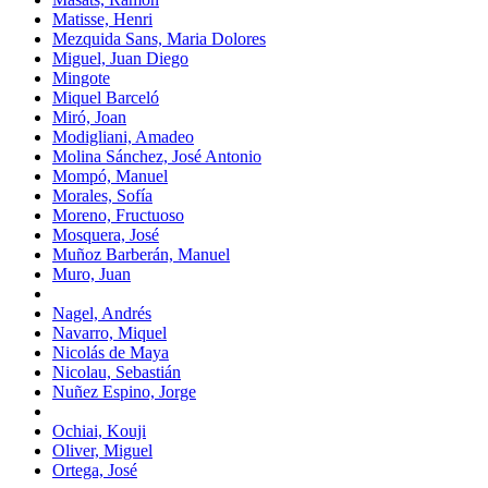
Matisse, Henri
Mezquida Sans, Maria Dolores
Miguel, Juan Diego
Mingote
Miquel Barceló
Miró, Joan
Modigliani, Amadeo
Molina Sánchez, José Antonio
Mompó, Manuel
Morales, Sofía
Moreno, Fructuoso
Mosquera, José
Muñoz Barberán, Manuel
Muro, Juan
Nagel, Andrés
Navarro, Miquel
Nicolás de Maya
Nicolau, Sebastián
Nuñez Espino, Jorge
Ochiai, Kouji
Oliver, Miguel
Ortega, José