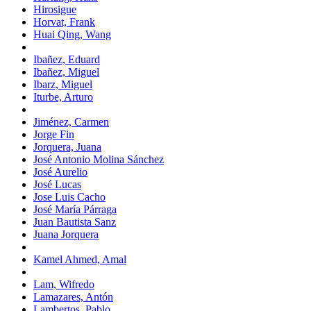
Hirosigue
Horvat, Frank
Huai Qing, Wang
Ibañez, Eduard
Ibañez, Miguel
Ibarz, Miguel
Iturbe, Arturo
Jiménez, Carmen
Jorge Fin
Jorquera, Juana
José Antonio Molina Sánchez
José Aurelio
José Lucas
Jose Luis Cacho
José María Párraga
Juan Bautista Sanz
Juana Jorquera
Kamel Ahmed, Amal
Lam, Wifredo
Lamazares, Antón
Lambertos, Pablo