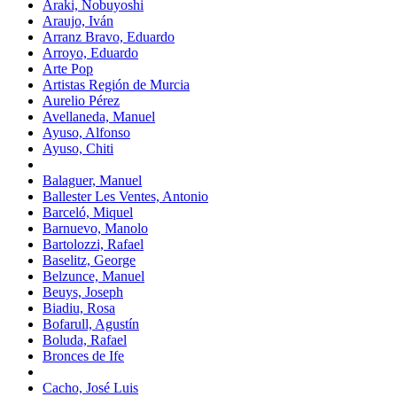
Araki, Nobuyoshi
Araujo, Iván
Arranz Bravo, Eduardo
Arroyo, Eduardo
Arte Pop
Artistas Región de Murcia
Aurelio Pérez
Avellaneda, Manuel
Ayuso, Alfonso
Ayuso, Chiti
Balaguer, Manuel
Ballester Les Ventes, Antonio
Barceló, Miquel
Barnuevo, Manolo
Bartolozzi, Rafael
Baselitz, George
Belzunce, Manuel
Beuys, Joseph
Biadiu, Rosa
Bofarull, Agustín
Boluda, Rafael
Bronces de Ife
Cacho, José Luis