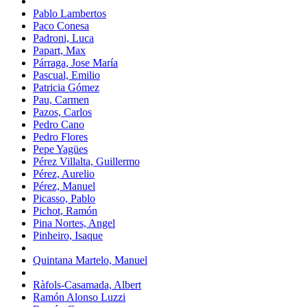
Pablo Lambertos
Paco Conesa
Padroni, Luca
Papart, Max
Párraga, Jose María
Pascual, Emilio
Patricia Gómez
Pau, Carmen
Pazos, Carlos
Pedro Cano
Pedro Flores
Pepe Yagües
Pérez Villalta, Guillermo
Pérez, Aurelio
Pérez, Manuel
Picasso, Pablo
Pichot, Ramón
Pina Nortes, Angel
Pinheiro, Isaque
Quintana Martelo, Manuel
Ràfols-Casamada, Albert
Ramón Alonso Luzzi