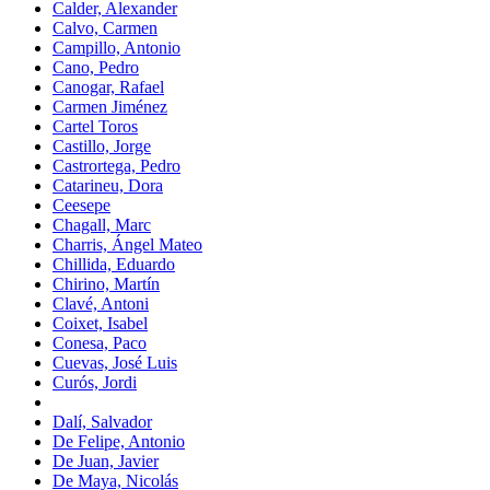
Calder, Alexander
Calvo, Carmen
Campillo, Antonio
Cano, Pedro
Canogar, Rafael
Carmen Jiménez
Cartel Toros
Castillo, Jorge
Castrortega, Pedro
Catarineu, Dora
Ceesepe
Chagall, Marc
Charris, Ángel Mateo
Chillida, Eduardo
Chirino, Martín
Clavé, Antoni
Coixet, Isabel
Conesa, Paco
Cuevas, José Luis
Curós, Jordi
Dalí, Salvador
De Felipe, Antonio
De Juan, Javier
De Maya, Nicolás