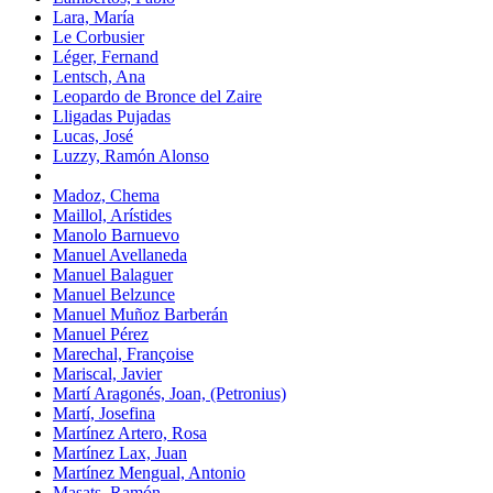
Lara, María
Le Corbusier
Léger, Fernand
Lentsch, Ana
Leopardo de Bronce del Zaire
Lligadas Pujadas
Lucas, José
Luzzy, Ramón Alonso
Madoz, Chema
Maillol, Arístides
Manolo Barnuevo
Manuel Avellaneda
Manuel Balaguer
Manuel Belzunce
Manuel Muñoz Barberán
Manuel Pérez
Marechal, Françoise
Mariscal, Javier
Martí Aragonés, Joan, (Petronius)
Martí, Josefina
Martínez Artero, Rosa
Martínez Lax, Juan
Martínez Mengual, Antonio
Masats, Ramón