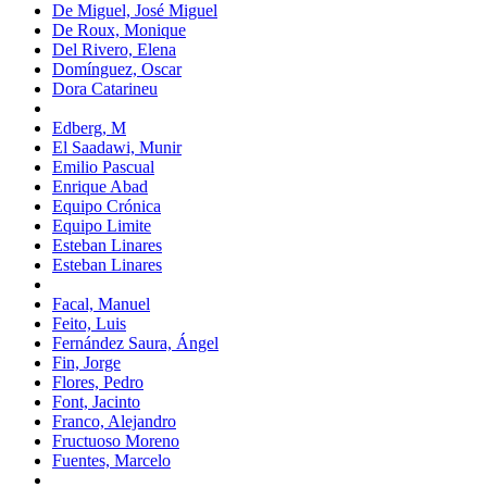
De Miguel, José Miguel
De Roux, Monique
Del Rivero, Elena
Domínguez, Oscar
Dora Catarineu
Edberg, M
El Saadawi, Munir
Emilio Pascual
Enrique Abad
Equipo Crónica
Equipo Limite
Esteban Linares
Esteban Linares
Facal, Manuel
Feito, Luis
Fernández Saura, Ángel
Fin, Jorge
Flores, Pedro
Font, Jacinto
Franco, Alejandro
Fructuoso Moreno
Fuentes, Marcelo