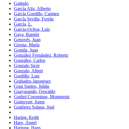
Galindo
García Alix, Alberto
García Gordillo, Carmen
García Sevilla, Ferrán
García, L.
Garcia-Ochoa, Luis
Gaya, Ramón
Genovés, Juan
Girona, María
Gomila, Juan
González Fernández, Roberto
González, Carlos
Gonzalo Sicre
Gonzalo, Albert
Gordillo, Luis
Grabados Japoneses
Grau Santos, Julián
Guayasamín, Oswaldo
Gudiol Corominas, Montserrat
Guinovart, Josep
Gutiérrez Solana, José
Haring, Keith
Haro, Ángel
Hartung, Hans