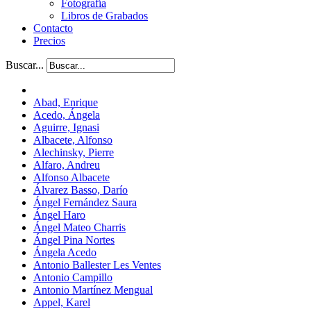
Fotografía
Libros de Grabados
Contacto
Precios
Buscar...
Abad, Enrique
Acedo, Ángela
Aguirre, Ignasi
Albacete, Alfonso
Alechinsky, Pierre
Alfaro, Andreu
Alfonso Albacete
Álvarez Basso, Darío
Ángel Fernández Saura
Ángel Haro
Ángel Mateo Charris
Ángel Pina Nortes
Ángela Acedo
Antonio Ballester Les Ventes
Antonio Campillo
Antonio Martínez Mengual
Appel, Karel