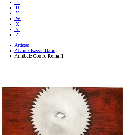
T
U
V
W
X
Y
Z
Artistas
-
Álvarez Basso, Darío
-
Annibale Contro Roma II