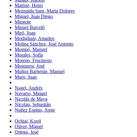
Matisse, Henri
Mezquida Sans, Maria Dolores
Miguel, Juan Diego
Mingote
Miquel Barceló
Miró, Joan
Modigliani, Amadeo
Molina Sánchez, José Antonio
Mompó, Manuel
Morales, Sofía
Moreno, Fructuoso
Mosquera, José
Muñoz Barberán, Manuel
Muro, Juan
Nagel, Andrés
Navarro, Miquel
Nicolás de Maya
Nicolau, Sebastián
Nuñez Espino, Jorge
Ochiai, Kouji
Oliver, Miguel
Ortega, José