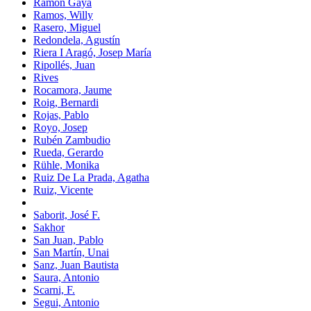
Ramón Gaya
Ramos, Willy
Rasero, Miguel
Redondela, Agustín
Riera I Aragó, Josep María
Ripollés, Juan
Rives
Rocamora, Jaume
Roig, Bernardi
Rojas, Pablo
Royo, Josep
Rubén Zambudio
Rueda, Gerardo
Rühle, Monika
Ruiz De La Prada, Agatha
Ruiz, Vicente
Saborit, José F.
Sakhor
San Juan, Pablo
San Martín, Unai
Sanz, Juan Bautista
Saura, Antonio
Scarni, F.
Segui, Antonio