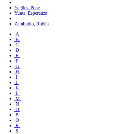
Yagües, Pepe
Yunta, Esperanza
Zambudio, Rubén
A
B
C
D
E
F
G
H
I
J
K
L
M
N
O
P
Q
R
S