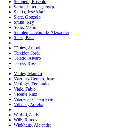
Sempere, Eusebio
Serra i Llimona, Josep
Sicilia, José María
Sicre, Gonzalo
Smith, Ray
Soria, Mario
Steinlen, Théophile-Alexander
Stiles, Paul
Tàpies, Antoni
Teixidor, Jordi
Toledo, Alvaro
Torres, Rosa
Valdés, Manolo
Vázquez Cereijo, Jose
Verdugo, Fernando
Viale, Fabio
Vicente Ruiz
Viladecans, Joan Pere
Villalba, Aurelia
Warhol, Andy
Willy Ramos
Winkhaus, Alejandra