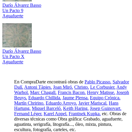
Darío Álvarez Basso
Un Pacto 9
Aguafuerte
Darío Álvarez Basso
Un Pacto X
Aguafuerte
En CompraDarte encontrará obras de
Pablo Picasso.
Salvador
Dalí.
Antoni Tàpies.
Joan Miró.
Christo.
Le Corbusier.
Andy
Warhol.
Marc Chagall.
Francis Bacon.
Henry Matisse.
Joseph
Beuys.
Eduardo Chillida.
Jaume Plensa.
Equipo Crónica.
Martín Chririno.
Eduardo Arroyo.
Javier Mariscal.
Hans
Hartung.
Miquel Barceló.
Keith Haring.
Josep Guinovart.
Fernand Léger.
Karel Appel.
Frantisek Kupka.
etc. Obras de
diversas técnicas como Obra gráfica: Grabado, aguafuerte,
aguatinta, serigrafía, litografía..., óleo, mixta, pintura,
escultura, fotografía, carteles, etc.